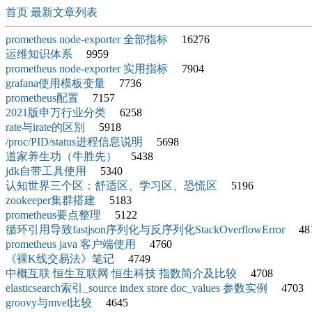
首页
最新文章列表
prometheus node-exporter 全部指标
16276
运维知识体系
9959
prometheus node-exporter 实用指标
7904
grafana使用模板变量
7736
prometheus配置
7157
2021版申万行业分类
6258
rate与irate的区别
5918
/proc/PID/status进程信息说明
5698
道家养生功（牛胜先）
5438
jdk自带工具使用
5340
认知世界三个区：舒适区、学习区、恐慌区
5196
zookeeper集群搭建
5183
prometheus要点整理
5122
循环引用导致fastjson序列化与反序列化StackOverflowError
481
prometheus java 客户端使用
4760
《裸K线交易法》笔记
4749
中概互联 恒生互联网 恒生科技 指数简介及比较
4708
elasticsearch索引_source index store doc_values 参数实例
4703
groovy与mvel比较
4645