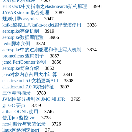
大数据风控概述
4007
ELKstack中文指南之elasticsearch架构原理
3991
JAVA8 stream 集合处理
3987
规则引擎easyrules
3947
kafka监控工具kafka-eagle编译安装使用
3928
aerospike存储机制
3919
aerospike数据库配置
3906
redis脚本实例
3874
aerospike中的过期驱逐和停止写入机制
3874
prometheus 查询例子
3857
jcmd PerfCounter 说明
3856
aerospike简单介绍
3852
java对象内存占用大小计算
3841
elasticsearch5.0文档更新API
3808
elasticsearch7.0.0突出特征
3807
三体精句摘录
3780
JVM性能分析利器 JMC 和 JFR
3765
g1 GC 要点
3759
arthas OGNL 使用
3746
使用jmx监控jvm
3728
neo4j编译与安装记录
3726
linux网络测速iperf
3711