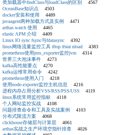
类加载器中findClass与loadClass的区别
4567
OceanBase知识点
4503
docker安装和使用
4489
javaagent两种加载方式及实例
4471
arthas watch 使用
4465
elastic APM 介绍
4409
Linux IO sync fsync与fdatasync
4392
linux网络流量监控工具 iftop ifstat nload
4383
prometheus使用jmx_exporter监控jvm
4314
世界三大泡沫事件
4273
kafka高性能要点
4270
kafka运维常用命令
4242
prometheus使用入门
4218
使用node-exporter监控主机信息
4216
进程内存占用分析VSS/RSS/PSS/USS
4119
linux系统常用监控指标
4118
个人网站监控实战
4108
问题排查命令和工具及实战案例
4103
分布式限流方案
4068
clickhouse存储层与计算层
4061
arthas实战之生产环境空指针排查
4026