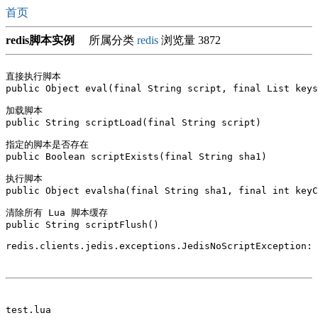
首页
redis脚本实例
所属分类
redis
浏览量 3872
直接执行脚本

public Object eval(final String script, final List
 keys
加载脚本

public String scriptLoad(final String script)

指定的脚本是否存在

public Boolean scriptExists(final String sha1)

执行脚本

public Object evalsha(final String sha1, final int keyC
清除所有 Lua 脚本缓存

public String scriptFlush() 

redis.clients.jedis.exceptions.JedisNoScriptException: 
test.lua
