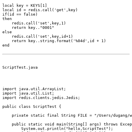
local key = KEYS[1]

local id = redis.call('get',key)

if(id == false)

then

    redis.call('set',key,1)

    return key.."0001"

else

    redis.call('set',key,id+1)

    return key..string.format('%04d',id + 1)

end

ScriptTest.java

import java.util.ArrayList;

import java.util.List;

import redis.clients.jedis.Jedis;

public class ScriptTest {

    private static final String FILE = "/Users/dugang/w
    public static void main(String[] args) throws Excep
        System.out.println("hello,ScriptTest");
