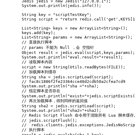
        Jedis jedis = new Jedis("127.0.0.1");

        System.out.println(jedis.info());

        String key = "scriptTestKey";

        String script = "return redis.call('get',KEYS[1
        List<String> keys = new ArrayList<String>();

        keys.add(key);

        List<String> params = new ArrayList<String>();

        // 直接执行脚本

        // params 不能为 Null ，会 空指针

        Object result = jedis.eval(script,keys,params);

        System.out.println("eval.result="+result);

        // 读取脚本内容

        script = new String(Utils.readBytes(FILE));

        // 加载脚本到缓存

        String sha = jedis.scriptLoad(script);

        // fac8c1886f2fe23364cce40d2cdb50a2cfea7cd9

        System.out.println("sha ="+sha);   

        // 指定脚本是否存在

        System.out.println("exist="+jedis.scriptExists(
        // 再次加载脚本，得到同样的返回值

        String sha2 = jedis.scriptLoad(script);

        System.out.println("sha2="+sha2);

        // Redis Script Flush 命令用于清除所有 Lua 脚本缓存。
        // jedis.scriptFlush();

        //  redis.clients.jedis.exceptions.JedisNoScrip
        // 执行脚本

        result = jedis.evalsha(sha,1,key);
