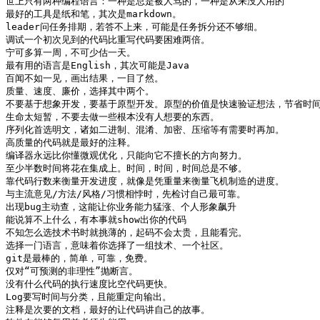
世上只有两种编程语言：一种是总是被人骂的，一种是从来没人用的

最好的工具是纸和笔，其次是markdown。

leader问任务排期，若答不上来，可能是任务拆分还不够细。

调试一个初次见到的代码比重写代码要困难两倍。

宁可多算一周，不可少估一天。

最有用的语言是English，其次可能是Java

百闻不如一见，画出结果，一目了然。

质量、速度、廉价，选择其中两个。

不要基于想象开发，要基于原型开发。原型的价值是快速验证想法，节省时间
生命太短暂，不要去做一些根本没有人想要的东西。

序列化首选明文，诸如二进制、混淆、加密、压缩等有需要时再加。

高质量的代码就是最好的注释。

编译器永远比你懂微观优化，只能向它不擅长的方向努力。

至少半数时间将花在集成上。时间，时间，时间总是不够。

靠代码行数来衡量开发进度，就像是凭重量来衡量飞机制造的进度。

与主流意见/方法/风格/习惯相悖时，先检讨自己最可靠。

出现bug主动查，这能让你业务能力猛涨、个人形象飙升

能说算不上什么，有本事就show出你的代码 

不知怎么选技术书时就挑薄的，起码不会太贵，且能看完。

选择一门语言，意味着你选择了一组技术、一个社区。

git是最棒的，简单，可靠，免费。

仅对“可预测的非理性”抛断言。

没有什么代码的执行速度比空代码更快。

Log要写时间与分类，且能重定向输出。

注释是次要的文档，最好的让代码讲自己的故事。
