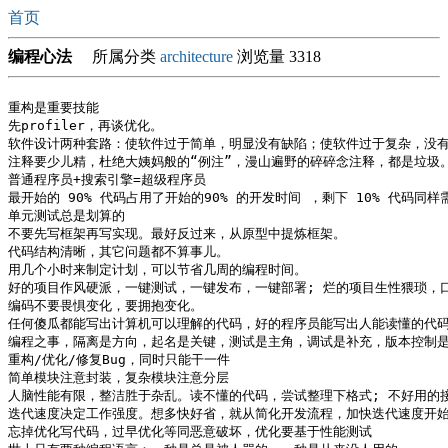
首页
编程心法
所属分类
architecture
浏览量 3318
重构是重要技能

先profiler，再谈优化。

软件设计两种套路：使软件过于简单，明显没有缺陷；使软件过于复杂，没有
注释要少儿精，杜绝大姨妈般的“例注”，漫山遍野的碎碎念注释，都是垃圾。
普通程序员+搜索引擎=超级程序员

最开始的 90% 代码占用了开始的90% 的开发时间 ，剩下 10% 代码同样需
单元测试总是划算的

不要先写框架再写实现。最好反过来，从原型中提炼框架。

代码结构清晰，其它问题都不算事儿。

用几个小时来制定计划，可以节省几周的编程时间。

好的项目作风硬派，一键测试，一键发布，一键部署; 烂的项目生性猥琐，口
编码不要畏惧变化，要拥抱变化。

任何傻瓜都能写出计算机可以理解的代码，好的程序员能写出人能读懂的代码
编程之事，隔离是方向，起名是关键，测试是主角，调试是补充，版本控制是
重构/优化/修复Bug，同时只能干一件

简单模块注意封装，复杂模块注意分层

人脑性能有限，整洁胜于杂乱。读不懂的代码，尝试整理下格式; 不好用的接
迭代速度决定工作强度。想多快好省，就从简化开发流程，加快迭代速度开始
忘掉优化写代码，过早优化等同恶意破坏，优化要基于性能测试
