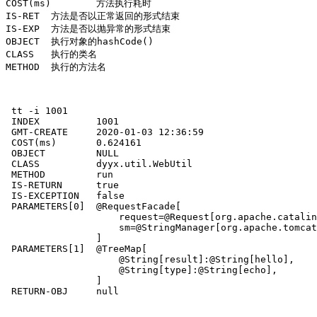
COST(ms)	方法执行耗时

IS-RET	方法是否以正常返回的形式结束

IS-EXP	方法是否以抛异常的形式结束

OBJECT	执行对象的hashCode()

CLASS	执行的类名

METHOD	执行的方法名

 tt -i 1001 

 INDEX          1001                                   
 GMT-CREATE     2020-01-03 12:36:59                    
 COST(ms)       0.624161                               
 OBJECT         NULL                                   
 CLASS          dyyx.util.WebUtil                      
 METHOD         run                                    
 IS-RETURN      true                                   
 IS-EXCEPTION   false                                  
 PARAMETERS[0]  @RequestFacade[                        
                    request=@Request[org.apache.catalin
                    sm=@StringManager[org.apache.tomcat
                ]                                      
 PARAMETERS[1]  @TreeMap[                              
                    @String[result]:@String[hello],    
                    @String[type]:@String[echo],       
                ]                                      
 RETURN-OBJ     null            
