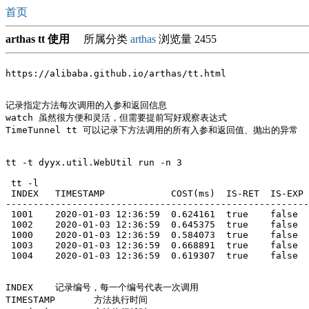
首页
arthas tt 使用
所属分类
arthas
浏览量 2455
https://alibaba.github.io/arthas/tt.html

记录指定方法每次调用的入参和返回信息 

watch 虽然很方便和灵活，但需要提前写好观察表达式

TimeTunnel tt 可以记录下方法调用的所有入参和返回值、抛出的异常 

tt -t dyyx.util.WebUtil run -n 3

 tt -l

 INDEX   TIMESTAMP            COST(ms)  IS-RET  IS-EXP 
-------------------------------------------------------
 1001    2020-01-03 12:36:59  0.624161  true    false  
 1002    2020-01-03 12:36:59  0.645375  true    false  
 1000    2020-01-03 12:36:59  0.584073  true    false  
 1003    2020-01-03 12:36:59  0.668891  true    false  
 1004    2020-01-03 12:36:59  0.619307  true    false  
INDEX	 记录编号，每一个编号代表一次调用 

TIMESTAMP	方法执行时间 
