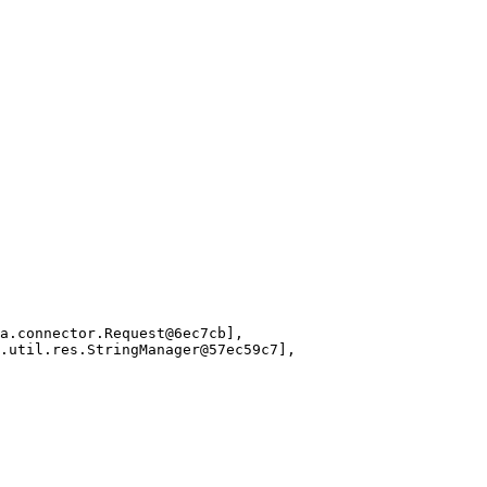
                                                        
                                                        
                                                        
                                                        
                                                        
                                                        
                                                        
                                                        
                                                        
a.connector.Request@6ec7cb],                            
.util.res.StringManager@57ec59c7],                      
                                                        
                                                        
                                                        
                                                        
                                                        