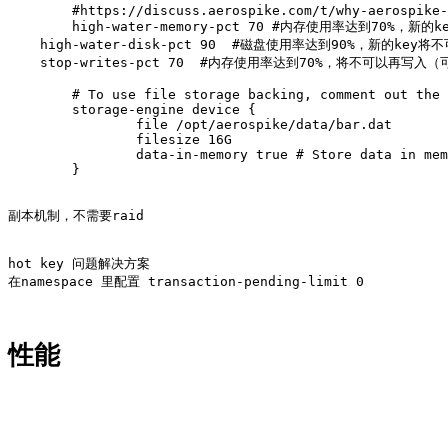
	#https://discuss.aerospike.com/t/why-aerospike-evicted-data/165

	high-water-memory-pct 70 #内存使用率达到70%，新的key将不可以再写入，已经写入的key可以修改。默认60%

    high-water-disk-pct 90  #磁盘使用率达到90%，新的ke
    stop-writes-pct 70  #内存使用率达到70%，将不可以再写入（
	# To use file storage backing, comment out the line above and use the following lines instead.

	storage-engine device {

		file /opt/aerospike/data/bar.dat

		filesize 16G

		data-in-memory true # Store data in memory in addition to file.

	}

副本机制，不需要raid

hot key 问题解决方案

在namespace 里配置 transaction-pending-limit 0  

性能