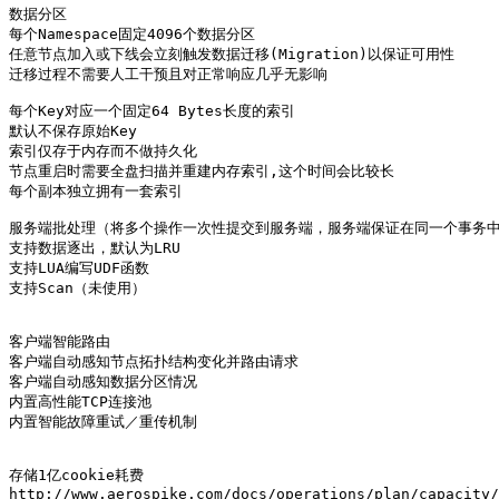
数据分区

每个Namespace固定4096个数据分区

任意节点加入或下线会立刻触发数据迁移(Migration)以保证可用性

迁移过程不需要人工干预且对正常响应几乎无影响

每个Key对应一个固定64 Bytes长度的索引

默认不保存原始Key

索引仅存于内存而不做持久化

节点重启时需要全盘扫描并重建内存索引,这个时间会比较长

每个副本独立拥有一套索引

服务端批处理（将多个操作一次性提交到服务端，服务端保证在同一个事务中
支持数据逐出，默认为LRU

支持LUA编写UDF函数

支持Scan（未使用）

客户端智能路由

客户端自动感知节点拓扑结构变化并路由请求

客户端自动感知数据分区情况

内置高性能TCP连接池

内置智能故障重试／重传机制

存储1亿cookie耗费

http://www.aerospike.com/docs/operations/plan/capacity/
