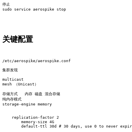
停止 

sudo service aerospike stop

关键配置
/etc/aerospike/aerospike.conf

集群发现 

multicast  

mesh （Unicast）

存储方式   内存 磁盘 混合存储

纯内存模式

storage-engine memory 

    replication-factor 2

	memory-size 4G

	default-ttl 30d # 30 days, use 0 to never expire/evict.
