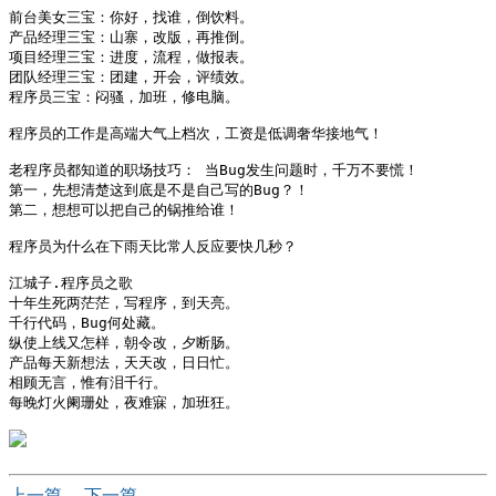
前台美女三宝：你好，找谁，倒饮料。 

产品经理三宝：山寨，改版，再推倒。 

项目经理三宝：进度，流程，做报表。 

团队经理三宝：团建，开会，评绩效。 

程序员三宝：闷骚，加班，修电脑。 

程序员的工作是高端大气上档次，工资是低调奢华接地气！ 

老程序员都知道的职场技巧： 当Bug发生问题时，千万不要慌！ 

第一，先想清楚这到底是不是自己写的Bug？！ 

第二，想想可以把自己的锅推给谁！ 

程序员为什么在下雨天比常人反应要快几秒？ 

江城子.程序员之歌 

十年生死两茫茫，写程序，到天亮。 

千行代码，Bug何处藏。 

纵使上线又怎样，朝令改，夕断肠。 

产品每天新想法，天天改，日日忙。 

相顾无言，惟有泪千行。 

每晚灯火阑珊处，夜难寐，加班狂。 

上一篇
下一篇