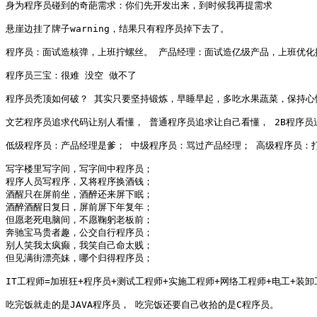
身为程序员碰到的奇葩需求：你们先开发出来，到时候我再提需求 

悬崖边挂了牌子warning，结果只有程序员掉下去了。 

程序员：面试造核弹，上班拧螺丝。 产品经理：面试造亿级产品，上班优化按
程序员三宝：很难 没空 做不了 

程序员秃顶如何破？ 其实只要坚持锻炼，早睡早起，多吃水果蔬菜，保持心情愉快
文艺程序员追求代码让别人看懂， 普通程序员追求让自己看懂， 2B程序员追
低级程序员：产品经理是爹； 中级程序员：骂过产品经理； 高级程序员：打
写字楼里写字间，写字间中程序员； 

程序人员写程序，又将程序换酒钱； 

酒醒只在屏前坐，酒醉还来屏下眠； 

酒醉酒醒日复日，屏前屏下年复年； 

但愿老死电脑间，不愿鞠躬老板前； 

奔驰宝马贵者趣，公交自行程序员； 

别人笑我太疯癫，我笑自己命太贱； 

但见满街漂亮妹，哪个归得程序员； 

IT工程师=加班狂+程序员+测试工程师+实施工程师+网络工程师+电工+装卸工
吃完饭就走的是JAVA程序员， 吃完饭还要自己收拾的是C程序员。 
