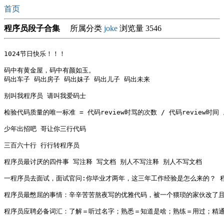
首页
程序员段子合集
所属分类
joke
浏览量 3546
1024节日快乐！！！

码中有黄金屋，码中有颜如玉。

码出车子 码出房子 码出妹子 码出儿子 码出未来

别叫我程序员 请叫我爱码士 

检验代码质量的唯一标准 = 代码review时骂的次数 / 代码review时间 
少年出招吧 哥让你三行代码 

三百六十行 行行转程序员 

程序员最讨厌的四件事 写注释 写文档 别人不写注释 别人不写文档 

一程序员去面试，面试官问:你毕业才两年，这三年工作经验是怎么来的？ 程
程序员最憋屈的事情：辛辛苦苦熬夜写的优雅代码，被一个猥琐的家伙改了且
程序员应聘必备词汇：了解＝听过名字；熟悉＝知道是啥；熟练＝用过；精通＝