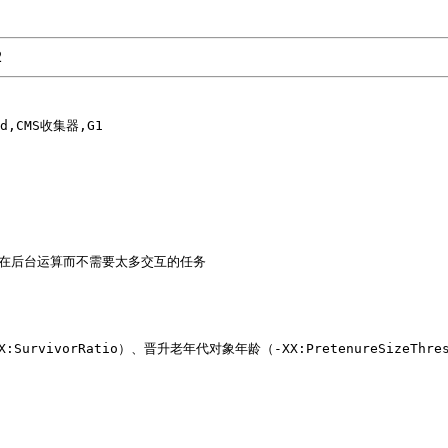
2
ld,CMS收集器,G1

） 适合在后台运算而不需要太多交互的任务

urvivorRatio）、晋升老年代对象年龄（-XX:PretenureSizeThres