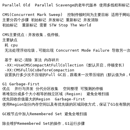
Parallel Old  Parallel Scavenge的老年代版本 使用多线程和标
CMS(Concurrent Mark Sweep)  控制停顿时间为主要目标 适用于
主要分四个步骤 初始标记 并发标记 重新标记 并发清除

初始标记  重新标记 需要 STW Stop The World

CMS主要优点：并发收集，低停顿。

主要缺点 

 耗 cpu

 无法处理浮动垃圾，可能出现 Concurrent Mode Failure 导致另一次Ful
 基于 标记-清除 算法 内存碎片 

 -XX:+UseCMSCompactAtFullCollection (默认开启，停顿变长)

 -XX:CMSFullGCsBeforeCompaction  

 设置执行多少次不压缩的Full GC后，跟着来一次带压缩的（默认值为0，每
G1 Garbage-First

优点  并行与并发 分代分区收集  空间整理 可预测的停顿

将堆划分成多个大小相等的独立区域（Region） 避免全堆扫描 

优先回收价值最大的Region  Garbage-First

使用Region划分内存空间以及有优先级的区域回收方式，保证了G1在有限的
GC根节点中加入Remembered Set 避免全堆扫描

除去维护Remembered Set的操作，G1运行步骤
