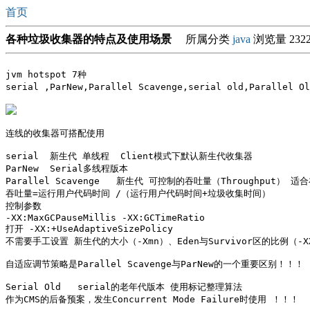
首页
各种垃圾收集器的特点及使用场景
所属分类
java
浏览量 232
jvm hotspot 7种

serial ,ParNew,Parallel Scavenge,serial old,Parallel O
连线的收集器可搭配使用

serial  新生代 单线程  Client模式下默认新生代收集器

ParNew  Serial多线程版本

Parallel Scavenge   新生代 可控制的吞吐量（Throughput
吞吐量=运行用户代码时间 /（运行用户代码时间+垃圾收集时间）

控制参数

-XX:MaxGCPauseMillis -XX:GCTimeRatio 

打开 -XX:+UseAdaptiveSizePolicy

不需要手工设置 新生代的大小（-Xmn）、Eden与Survivor区的比例（-XX:S
自适应调节策略是Parallel Scavenge与ParNew的一个重要区别！！！

Serial Old   serial的老年代版本 使用标记整理算法

作为CMS的后备预案，发生Concurrent Mode Failure时使用 ！！！
