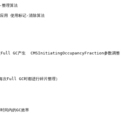
记-整理算法

网站应用 使用标记-清除算法

l GC产生  CMSInitiatingOccupancyFraction参数调整

次Full GC时都进行碎片整理）

时间内的GC效率
