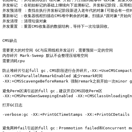
并发标记 ：在初始标记的基础上继续向下追溯标记。并发标记阶段，应用程
并发预清理 ：查找在执行并发标记阶段新进入老年代的对象(可能会有一些对
重新标记 ：收集器线程扫描在CMS堆中剩余的对象。扫描从"跟对象"开始向
并发清理 ：清理垃圾对象

并发重置 ：重置CMS收集器的数据结构，等待下一次垃圾回收。

CMS缺点

需要更大的对空间 GC与应用线程并发运行，需要预留一定的空间

内存碎片 Mark-Sweep 默认不会整理压缩堆空间 

需要消耗cpu 

防止堆碎片引起full gc，CMS阶段进行合并碎片,-XX:+UseCMSCompactAtF
-XX:+CMSParallelRemarkEnabled 减少remark时间 

-XX:+CMSScavengeBeforeRemark 强制remark之前开始一次minor gc
避免Perm区满引起的full gc，建议开启CMS回收Perm区

-XX:+CMSPermGenSweepingEnabled -XX:+CMSClassUnloadingEn
打开GC日志

-verbose:gc -XX:+PrintGCTimeStamps -XX:+PrintGCDetails 
避免两种fail引起的full gc：Prommotion failed和Concurrent mod