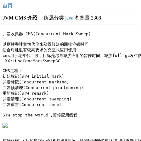
首页
JVM CMS 介绍
所属分类
java
浏览量 2308
并发收集器 CMS(Concurrent Mark-Sweep)

以牺牲吞吐量为代价来获得较短的回收停顿时间

适合对延迟有较高要求的交互式应用使用

cms用于老年代回收，目标是尽量减少应用的暂停时间，减少full gc发
-XX:+UseConcMarkSweepGC

CMS过程：

初始标记(STW initial mark)  

并发标记(Concurrent marking) 

并发预清理(Concurrent precleaning)

重新标记(STW remark)  

并发清理(Concurrent sweeping)

并发重置(Concurrent reset)

STW stop the world ,暂停应用线程

初始标记 ：从垃圾回收的"根对象"开始，只扫描到能够和"根对象"直接关联