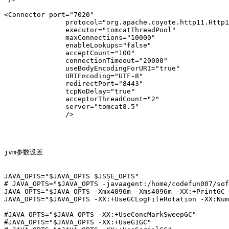
<Connector port="7020"

               protocol="org.apache.coyote.http11.Http1
               executor="tomcatThreadPool"

               maxConnections="10000"

               enableLookups="false"

               acceptCount="100"

               connectionTimeout="20000"

               useBodyEncodingForURI="true"

               URIEncoding="UTF-8"

               redirectPort="8443"

               tcpNoDelay="true"

               acceptorThreadCount="2"

               server="tomcat8.5"

               />

jvm参数设置

JAVA_OPTS="$JAVA_OPTS $JSSE_OPTS"

# JAVA_OPTS="$JAVA_OPTS -javaagent:/home/codefun007/sof
JAVA_OPTS="$JAVA_OPTS -Xmx4096m -Xms4096m -XX:+PrintGC 
JAVA_OPTS="$JAVA_OPTS -XX:+UseGCLogFileRotation -XX:Num
#JAVA_OPTS="$JAVA_OPTS -XX:+UseConcMarkSweepGC"

#JAVA_OPTS="$JAVA_OPTS -XX:+UseG1GC"
