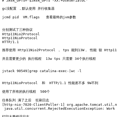
# JAVA_OPTS="$JAVA_OPTS -XX:+UseSerialGC"

gc没配置 ，默认使用 并行收集器

jcmd pid  VM.flags   查看最终的jvm参数

分别测试了三种协议 

Http11Nio2Protocol  

Http11NioProtocol  

HTTP/1.1 

推荐使用 Http11Nio2Protocol ， tps 能到13W， 性能 较 Http11N
并且需要更少的 执行线程  13w tps 只需要 34个执行线程

jstack 90549|grep catalina-exec-|wc -l

Http11NioProtocol  和  HTTP/1.1 性能差不多 9W不到

使用了所有的执行线程  500个

任务队列 满了之后  狂刷日志

[http-nio-7020-ClientPoller-1] org.apache.tomcat.util.n
 java.util.concurrent.RejectedExecutionException: Work 
打印大量错误日志
