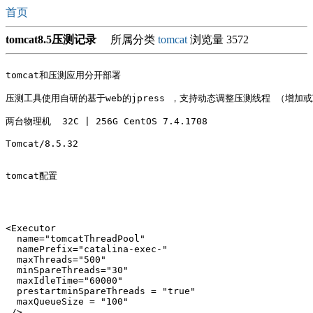
首页
tomcat8.5压测记录
所属分类
tomcat
浏览量 3572
tomcat和压测应用分开部署

压测工具使用自研的基于web的jpress ，支持动态调整压测线程 （增加或
两台物理机  32C | 256G CentOS 7.4.1708

Tomcat/8.5.32

tomcat配置

<Executor

  name="tomcatThreadPool"

  namePrefix="catalina-exec-"

  maxThreads="500"

  minSpareThreads="30"

  maxIdleTime="60000"

  prestartminSpareThreads = "true"

  maxQueueSize = "100"

 />
