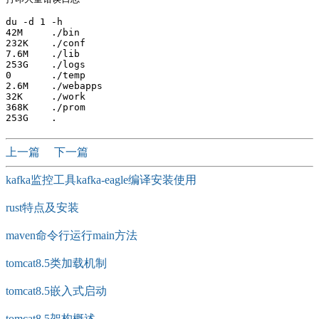
du -d 1 -h

42M	./bin

232K	./conf

7.6M	./lib

253G	./logs

0	./temp

2.6M	./webapps

32K	./work

368K	./prom

上一篇
下一篇
kafka监控工具kafka-eagle编译安装使用
rust特点及安装
maven命令行运行main方法
tomcat8.5类加载机制
tomcat8.5嵌入式启动
tomcat8.5架构概述