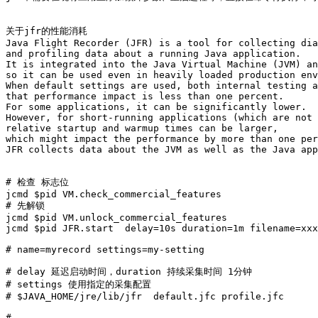
关于jfr的性能消耗

Java Flight Recorder (JFR) is a tool for collecting dia
and profiling data about a running Java application. 

It is integrated into the Java Virtual Machine (JVM) an
so it can be used even in heavily loaded production env
When default settings are used, both internal testing a
that performance impact is less than one percent. 

For some applications, it can be significantly lower. 

However, for short-running applications (which are not 
relative startup and warmup times can be larger, 

which might impact the performance by more than one per
JFR collects data about the JVM as well as the Java app
# 检查 标志位 

jcmd $pid VM.check_commercial_features

# 先解锁

jcmd $pid VM.unlock_commercial_features 

jcmd $pid JFR.start  delay=10s duration=1m filename=xxx
# name=myrecord settings=my-setting

# delay 延迟启动时间，duration 持续采集时间 1分钟

# settings 使用指定的采集配置  

# $JAVA_HOME/jre/lib/jfr  default.jfc profile.jfc

# 
