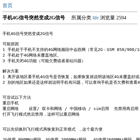
首页
手机4G信号突然变成2G信号
所属分类
life
浏览量 2594
手机4G信号突然变成2G信号 

可能原因

1 手机处于手机不支持的4G网络频段中会跌网（常见2G：GSM 850/900/1800/1900
2 手机处于4G网络未覆盖地区。

3 手机关闭4G功能（可能欠费或者基站问题）

解决方案

1 离开该地区看手机4G信号是否恢复，如果恢复就说明该地区4G未覆盖好
2 别的地区如果还是这样就说明手机有问题，可以查询手机是否欠费和查看4
可尝试以下方法

重启手机

重启网络    设置/ 双卡和网络 / 中国移动 / sim启用  先禁用再启用 
打开飞行模式然后禁用，这样可以重启网络

可以先切换到飞行模式再恢复到正常模式 ，这个最方便

2G使用 900MHz频段，3G使用 2000MHz频段， 4G使用2600MHz