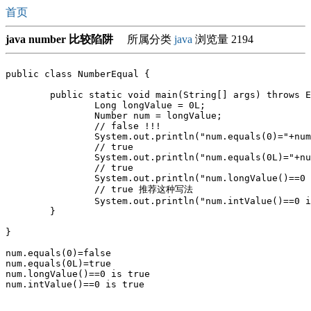
首页
java number 比较陷阱
所属分类
java
浏览量 2194
public class NumberEqual {

	public static void main(String[] args) throws Exception {			

		Long longValue = 0L;

		Number num = longValue;

		// false !!!

		System.out.println("num.equals(0)="+num.equals(0));

		// true 

		System.out.println("num.equals(0L)="+num.equals(0L));

		// true

		System.out.println("num.longValue()==0 is "+(num.longValue()==0));

		// true 推荐这种写法

		System.out.println("num.intValue()==0 is "+(num.intValue()==0));	

	}

}

num.equals(0)=false

num.equals(0L)=true

num.longValue()==0 is true

num.intValue()==0 is true
