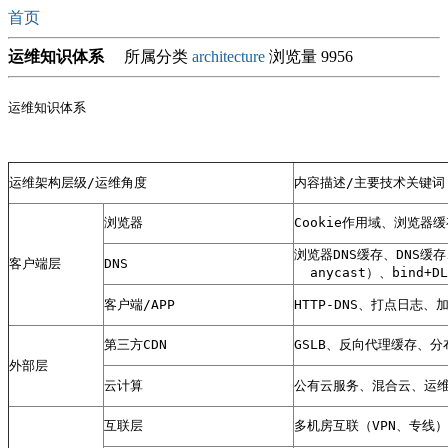
首页
运维知识体系
所属分类
architecture
浏览量 9956
运维知识体系

运维架构层级/运维角度
内容描述/主要技术关键词
浏览器
Cookie作用域、浏览器缓
浏览器DNS缓存、DNS缓存
客户端层
DNS
  anycast）、bind+DL
客户端/APP
HTTP-DNS、打点日志
第三方CDN
GSLB、反向代理缓存、
外部层
云计算
公有云服务、混合云、运维
互联层
多机房互联（VPN、专线）