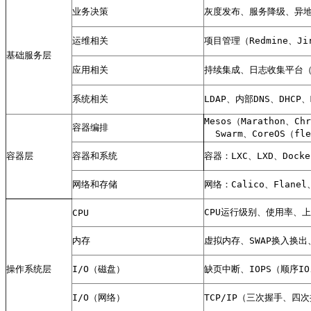
业务决策
灰度发布、服务降级、异
运维相关
项目管理（Redmine、J
基础服务层
应用相关
持续集成、日志收集平台（
系统相关
LDAP、内部DNS、DHCP
Mesos（Marathon、Chr
容器编排
  Swarm、CoreOS（fl
容器层
容器和系统
容器：LXC、LXD、Docke
网络和存储
网络：Calico、Flanel
CPU运行级别、使用率、上
CPU
内存
虚拟内存、SWAP换入换出、内
操作系统层
I/O（磁盘）
缺页中断、IOPS（顺序IO
I/O（网络）
TCP/IP（三次握手、四次