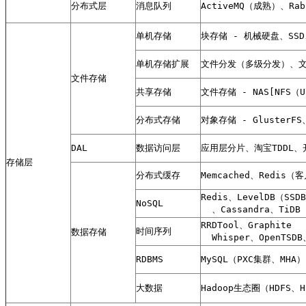
分布式层
消息队列
ActiveMQ（成熟）、R
单机存储
块存储 - 机械硬盘、SSD
单机存储扩展
文件分发（多级分发）、文件同
文件存储
共享存储
文件存储 - NAS[NFS（U
分布式存储
对象存储 - GlusterFS
DAL
数据访问层
应用层分片、淘宝TDDL、开
存储层
分布式缓存
Memcached、Redis（客
Redis、LevelDB（SSDB
NoSQL
  、Cassandra、TiD
RRDTool、Graphite

时间序列
数据存储
  Whisper、OpenTSDB
RDBMS
MySQL（PXC集群、MHA）、
大数据
Hadoop生态圈（HDFS、H