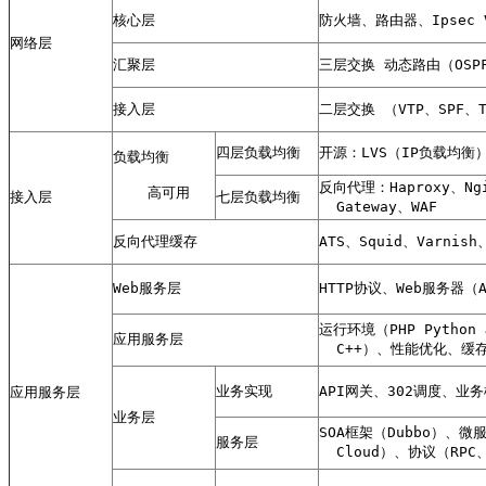
核心层
防火墙、路由器、Ipsec
网络层
汇聚层
三层交换 动态路由（OSPF
接入层
二层交换 （VTP、SPF、
四层负载均衡
开源：LVS（IP负载均衡）+K
负载均衡
反向代理：Haproxy、Ng
    高可用
接入层
七层负载均衡
  Gateway、WAF
反向代理缓存
ATS、Squid、Varni
Web服务层
HTTP协议、Web服务器（Ap
运行环境（PHP Python J
应用服务层
  C++）、性能优化、缓存（
业务实现
API网关、302调度、
应用服务层
业务层
SOA框架（Dubbo）、微服务
服务层
  Cloud）、协议（RP