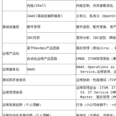
内核/Shell
内核定制、内存参数优化、脚本编
IAAS(基础设施即服务)
公有云、私有云（OpenStac
基础设施层
硬件管理
硬件选型、配件更换、资产录
IDC托管
需求分析、IDC选型、网
基于DevOps产品思路
项目管理（类似Jira）、
运维产品化
自动化运维产品思路
CMDB、ITSM管理系
OAAS：Operations as 
运维服务化
OAAS
  Service,运维咨
测试和开发相关
运维协助：性能测试（TC
运维管理必会：ITSM、ITI
运维管理体系
  V3、IT Service CM
  Master、项目管理
运维发展趋势（个人理解）
打杂（小公司啥都干）->
运维自动化发展趋势（个人理解）
标准化（文档化、流程化）