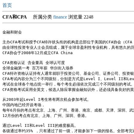
首页
CFA和CPA
所属分类
finance
浏览量 2248
金融和财会

主办CFA考试和授予CFA特许状头衔的机构是总部位于美国的CFA协会（CFA In
由全球性投资专业人士会员组成，属于全球非盈利性专业机构，具有悠久的历史
CFA协会于2008年12月成立CFA China

CFA资格认证 含金量高 全球认可度

全球金融第一考 百万年薪 华尔街入场券

CFA特许资格认证持有人通常就职于投资公司、基金公司、证券公司、投资银
CFA考试内容分为三个不同级别，分别是方式是Level I、Level II和Level
考试在全球各个地点统一举行，每个考生必须依次完成三个不同级别的考试。
CFA资格考试采用全英文，候选人除应掌握金融知识外，还必须具备良好的英
从2003年起Level I考生将有两次机会参加考试。

中国内地已经开设考场，

每年6月份的考点有北京、上海、广州、香港、南京、成都、天津、深圳、武汉
12月份的考点有北京、上海、广州、深圳、香港。

通过Level II和Level III的难度极高。

各级通过率约35% ，只有通过了前一级，才能参加下一级的报名。全部考完通