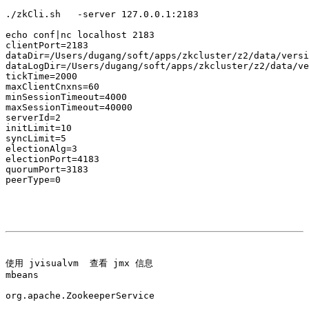
./zkCli.sh   -server 127.0.0.1:2183

echo conf|nc localhost 2183

clientPort=2183

dataDir=/Users/dugang/soft/apps/zkcluster/z2/data/versi
dataLogDir=/Users/dugang/soft/apps/zkcluster/z2/data/ve
tickTime=2000

maxClientCnxns=60

minSessionTimeout=4000

maxSessionTimeout=40000

serverId=2

initLimit=10

syncLimit=5

electionAlg=3

electionPort=4183

quorumPort=3183

peerType=0

使用 jvisualvm  查看 jmx 信息

mbeans 

org.apache.ZookeeperService
