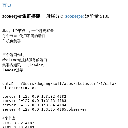
首页
zookeeper集群搭建
所属分类
zookeeper
浏览量 5186
单机 4个节点 ，一个是观察者

每个节点 使用不同的端口

单机伪集群

三个端口作用

给cline端提供服务的端口

集群内通讯  （leader）

leader选举

dataDir=/Users/dugang/soft/apps/zkcluster/z1/data/

clientPort=2182

server.1=127.0.0.1:3182:4182

server.2=127.0.0.1:3183:4183

server.3=127.0.0.1:3184:4184

server.4=127.0.0.1:3185:4185:observer

4个节点

2182 3182 4182

2183 3183 4183
