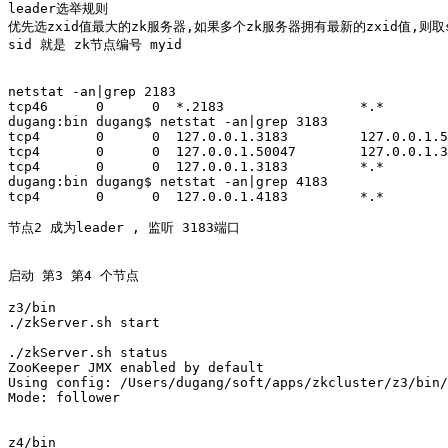
leader选举规则

优先选zxid值最大的zk服务器,如果多个zk服务器拥有最新的zxid值,则取s
sid 就是 zk节点编号 myid

netstat -an|grep 2183

tcp46      0      0  *.2183                 *.*        
dugang:bin dugang$ netstat -an|grep 3183

tcp4       0      0  127.0.0.1.3183         127.0.0.1.5
tcp4       0      0  127.0.0.1.50047        127.0.0.1.3
tcp4       0      0  127.0.0.1.3183         *.*        
dugang:bin dugang$ netstat -an|grep 4183

tcp4       0      0  127.0.0.1.4183         *.*        
节点2 成为leader , 监听 3183端口 

启动 第3 第4 个节点

z3/bin

./zkServer.sh start

./zkServer.sh status

ZooKeeper JMX enabled by default

Using config: /Users/dugang/soft/apps/zkcluster/z3/bin/
Mode: follower

z4/bin
