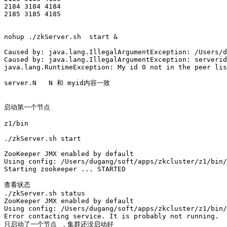
2184 3184 4184

2185 3185 4185

nohup ./zkServer.sh  start & 

Caused by: java.lang.IllegalArgumentException: /Users/d
Caused by: java.lang.IllegalArgumentException: serverid
java.lang.RuntimeException: My id 0 not in the peer lis
server.N   N 和 myid内容一致

启动第一个节点 

z1/bin

./zkServer.sh start

ZooKeeper JMX enabled by default

Using config: /Users/dugang/soft/apps/zkcluster/z1/bin/
Starting zookeeper ... STARTED

查看状态

./zkServer.sh status

ZooKeeper JMX enabled by default

Using config: /Users/dugang/soft/apps/zkcluster/z1/bin/
Error contacting service. It is probably not running.

只启动了一个节点 ，集群还没启动好 
