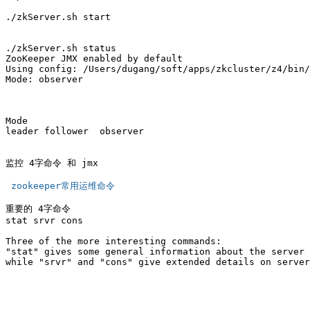
./zkServer.sh start

./zkServer.sh status

ZooKeeper JMX enabled by default

Using config: /Users/dugang/soft/apps/zkcluster/z4/bin/
Mode: observer

Mode

leader follower  observer

监控 4字命令 和 jmx

 zookeeper常用运维命令 
重要的 4字命令 

stat srvr cons

Three of the more interesting commands: 

"stat" gives some general information about the server 
while "srvr" and "cons" give extended details on server