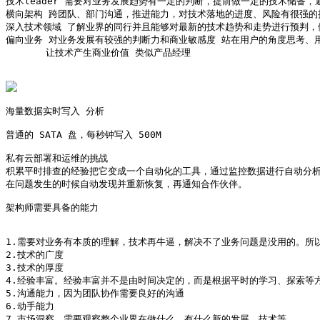
技术leader 需要对业务发展趋势有一定的判断，提前做一定的技术储备，
横向架构 跨团队、部门沟通，推进能力，对技术落地的进度、风险有很强的把
深入技术领域 了解业界的同行并且能够对最新的技术趋势和走势进行预判，
偏向业务 对业务发展有较强的判断力和商业敏感度 站在用户的角度思考、
       让技术产生商业价值 类似产品经理

海量数据实时写入 分析 

普通的 SATA 盘，每秒钟写入 500M  

私有云部署和运维的挑战

积累平时排查的经验把它变成一个自动化的工具，通过监控数据进行自动分析
在问题发生的时候自动发现并重新恢复，再通知合作伙伴。

架构师需要具备的能力

1.需要对业务有本质的理解，技术再牛逼，解决不了业务问题是没用的。所
2.技术的广度

3.技术的厚度

4.经验丰富。经验丰富并不是由时间决定的，而是根据平时的学习、探索等方
5.沟通能力，因为团队协作需要良好的沟通

6.动手能力

7.市场洞察，需要观察整个业界在做什么、有什么新的发展、技术等
