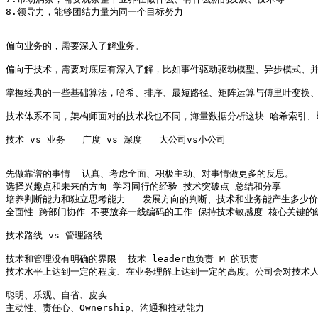
8.领导力，能够团结力量为同一个目标努力

偏向业务的，需要深入了解业务。

偏向于技术，需要对底层有深入了解，比如事件驱动驱动模型、异步模式、并行、
掌握经典的一些基础算法，哈希、排序、最短路径、矩阵运算与傅里叶变换、
技术体系不同，架构师面对的技术栈也不同，海量数据分析这块 哈希索引、bitm
技术 vs 业务   广度 vs 深度   大公司vs小公司

先做靠谱的事情  认真、考虑全面、积极主动、对事情做更多的反思。

选择兴趣点和未来的方向 学习同行的经验 技术突破点 总结和分享

培养判断能力和独立思考能力   发展方向的判断、技术和业务能产生多少价
全面性 跨部门协作 不要放弃一线编码的工作 保持技术敏感度 核心关键的
技术路线 vs 管理路线

技术和管理没有明确的界限  技术 leader也负责 M 的职责

技术水平上达到一定的程度、在业务理解上达到一定的高度。公司会对技术人
聪明、乐观、自省、皮实

主动性、责任心、Ownership、沟通和推动能力
