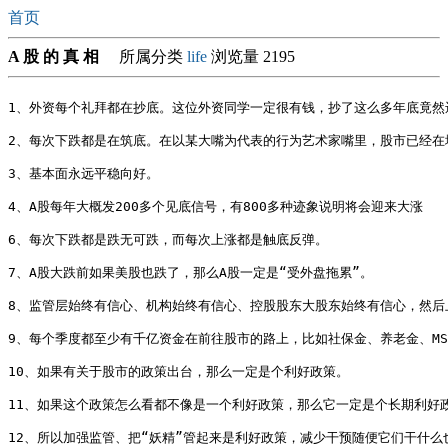
首页
A 股 的 真 相
所属分类
life
浏览量 2195
1、外资每个礼拜都在抄底。这位外资同学一定很有钱，抄了这么多年底竟然还
2、每次下跌都是在筑底。在以某大嘴为代表的行为艺术家嘴里，股市已经在
3、基本面永远平稳向好。

4、A股每年大概发200多个见底信号，有800多种迹象说明将会迎来大涨

6、每次下跌都是跌无可跌，而每次上涨都是触底反弹。

7、A股大跌前如果美股也跌了，那么A股一定是“受外盘拖累”。

8、监管层始终有信心、机构始终有信心、控股股东大股东始终有信心，然后
9、每个季度都至少有千亿资金在前往股市的路上，比如社保金、养老金、MSC
10、如果有关于股市的政策出台，那么一定是个利好政策。

11、如果这个政策怎么看都不像是一个利好政策，那么它一定是个长期利好政
12、所以加强监管、把“妖精”管起来是利好政策，减少干预随便它们干什么