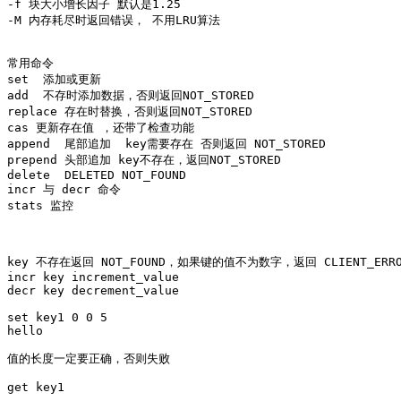
-f 块大小增长因子 默认是1.25 

-M 内存耗尽时返回错误， 不用LRU算法 

常用命令

set  添加或更新 

add  不存时添加数据，否则返回NOT_STORED 

replace 存在时替换，否则返回NOT_STORED

cas 更新存在值 ，还带了检查功能 

append  尾部追加  key需要存在 否则返回 NOT_STORED

prepend 头部追加 key不存在，返回NOT_STORED

delete  DELETED NOT_FOUND

incr 与 decr 命令

stats 监控

key 不存在返回 NOT_FOUND，如果键的值不为数字，返回 CLIENT_ERRO
incr key increment_value

decr key decrement_value

set key1 0 0 5

值的长度一定要正确，否则失败

get key1 
