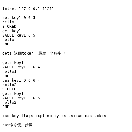
telnet 127.0.0.1 11211

set key1 0 0 5

hello

STORED

get key1

VALUE key1 0 5

hello

END

gets 返回token  最后一个数字 4

gets key1

VALUE key1 0 6 4

hello1

END

cas key1 0 0 6 4

hello2

STORED

gets key1

VALUE key1 0 6 5

hello2

END

cas key flags exptime bytes unique_cas_token

cas命令使用步骤
