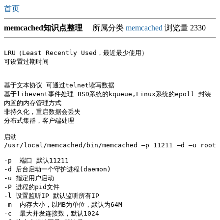
首页
memcached知识点整理
所属分类
memcached
浏览量 2330
LRU（Least Recently Used，最近最少使用） 

可设置过期时间

基于文本协议 可通过telnet读写数据

基于libevent事件处理 BSD系统的kqueue,Linux系统的epoll 封装

内置的内存管理方式 

非持久化，重启数据会丢失

分布式集群，客户端处理

启动

/usr/local/memcached/bin/memcached –p 11211 –d –u root 
-p  端口 默认11211 

-d 后台启动一个守护进程(daemon) 

-u 指定用户启动  

-P 进程的pid文件

-l 设置监听IP 默认监听所有IP 

-m  内存大小，以MB为单位，默认为64M 

-c  最大并发连接数，默认1024 
