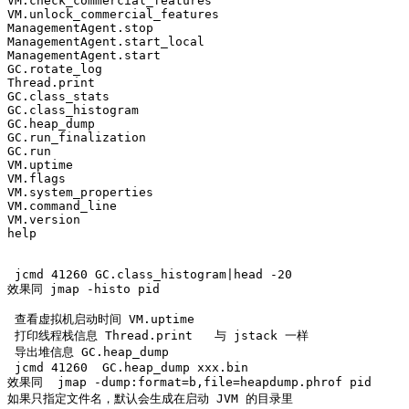
VM.check_commercial_features

VM.unlock_commercial_features

ManagementAgent.stop

ManagementAgent.start_local

ManagementAgent.start

GC.rotate_log

Thread.print

GC.class_stats

GC.class_histogram

GC.heap_dump

GC.run_finalization

GC.run

VM.uptime

VM.flags

VM.system_properties

VM.command_line

VM.version

help

 jcmd 41260 GC.class_histogram|head -20

效果同 jmap -histo pid

 查看虚拟机启动时间 VM.uptime

 打印线程栈信息 Thread.print   与 jstack 一样

 导出堆信息 GC.heap_dump

 jcmd 41260  GC.heap_dump xxx.bin

效果同  jmap -dump:format=b,file=heapdump.phrof pid

如果只指定文件名，默认会生成在启动 JVM 的目录里
