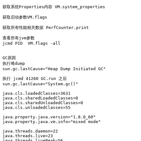
获取系统Properties内容 VM.system_properties

获取启动参数VM.flags

获取所有性能相关数据 PerfCounter.print

查看所有jvm参数 

jcmd PID  VM.flags -all

GC原因

执行堆dump

sun.gc.lastCause="Heap Dump Initiated GC"

执行 jcmd 41260 GC.run 之后

sun.gc.lastCause="System.gc()"

java.cls.loadedClasses=3631

java.cls.sharedLoadedClasses=0

java.cls.sharedUnloadedClasses=0

java.cls.unloadedClasses=55

java.property.java.version="1.8.0_60"

java.property.java.vm.info="mixed mode"

java.threads.daemon=22

java.threads.live=23

java.threads.livePeak=56
