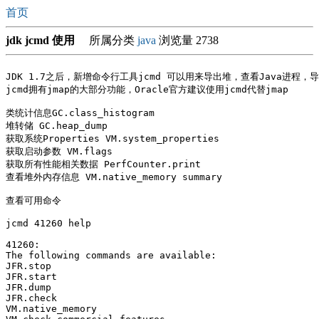
首页
jdk jcmd 使用
所属分类
java
浏览量 2738
JDK 1.7之后，新增命令行工具jcmd 可以用来导出堆，查看Java进程，
jcmd拥有jmap的大部分功能，Oracle官方建议使用jcmd代替jmap

类统计信息GC.class_histogram 

堆转储 GC.heap_dump 

获取系统Properties VM.system_properties

获取启动参数 VM.flags

获取所有性能相关数据 PerfCounter.print

查看堆外内存信息 VM.native_memory summary 

查看可用命令

jcmd 41260 help

41260:

The following commands are available:

JFR.stop

JFR.start

JFR.dump

JFR.check

VM.native_memory
