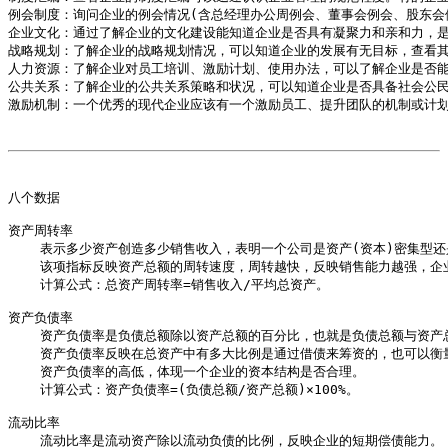
例会制度：询问企业的例会情况(含总经理办公周例会、董事会例会、股东会
企业文化：通过了解企业的文化建设能知道企业是否具有凝聚力和亲和力，是
战略规划：了解企业的战略规划情况，可以知道企业的发展有无目标，查看其
人力资源：了解企业对员工培训、激励计划、使用办法，可以了解企业是否能
公共关系：了解企业的公共关系策略和状况，可以知道企业是否具备社会公民
激励机制：一个优秀的现代企业应该有一个激励员工、提升团队的机制或计划
八个数据

资产周转率

    表示多少资产创造多少销售收入，表明一个公司是资产(资本)密集型还
    该项指标反映资产总额的周转速度，周转越快，反映销售能力越强，企
    计算公式：总资产周转率=销售收入/平均总资产。

资产负债率

    资产负债率是负债总额除以资产总额的百分比，也就是负债总额与资产
    资产负债率反映在总资产中有多大比例是通过借债来筹资的，也可以衡
    资产负债率的高低，体现一个企业的资本结构是否合理。

    计算公式：资产负债率=(负债总额/资产总额)×100%。

流动比率

    流动比率是流动资产除以流动负债的比例，反映企业的短期偿债能力。
