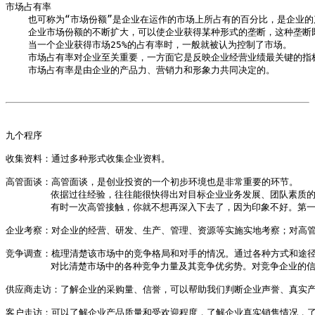
市场占有率 

    也可称为“市场份额”是企业在运作的市场上所占有的百分比，是企业
    企业市场份额的不断扩大，可以使企业获得某种形式的垄断，这种垄断
    当一个企业获得市场25%的占有率时，一般就被认为控制了市场。

    市场占有率对企业至关重要，一方面它是反映企业经营业绩最关键的指
    市场占有率是由企业的产品力、营销力和形象力共同决定的。

九个程序

收集资料：通过多种形式收集企业资料。

高管面谈：高管面谈，是创业投资的一个初步环境也是非常重要的环节。

        依据过往经验，往往能很快得出对目标企业业务发展、团队素质的
        有时一次高管接触，你就不想再深入下去了，因为印象不好。第
企业考察：对企业的经营、研发、生产、管理、资源等实施实地考察；对高管
竞争调查：梳理清楚该市场中的竞争格局和对手的情况。通过各种方式和途径
        对比清楚市场中的各种竞争力量及其竞争优劣势。对竞争企业的
供应商走访：了解企业的采购量、信誉，可以帮助我们判断企业声誉、真实产
客户走访：可以了解企业产品质量和受欢迎程度，了解企业真实销售情况，了