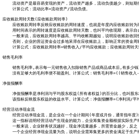
    流动资产是最容易变现的资产，流动资产越多，流动负债越少，则短期
    计算公式：流动比率=流动资产/流动负债。

应收账款周转天数(应收账款周转率)

    应收账款周转率反映应收账款的周转速度，也就是年度内应收账款转为
    用时间表示的周转速度是应收账款周转天数，也叫平均收现期，表示自
    一般来说，应收账款周转率越高、平均收帐期越短，说明应收账款收回快
    否则，企业的营运资金会过多地呆滞在应收账款上，影响正常的资金周转
    计算公式：应收账款周转率=销售收入/平均应收账款；应收账款周转天数
销售毛利率

    销售毛利率,表示每一元销售收入扣除销售产品或商品成本后,有多少钱
    没有足够大的毛利率便不能盈利。计算公式：销售毛利率=((销售收入-销
净值报酬率 

    净值报酬率是净利润与平均股东权益(所有者权益)的百分比，也叫股东
    该指标反映股东权益的收益水平。计算公式：净值报酬率=(净利润/平均股
经营活动净现金流

    经营活动净现金流，是企业在一个会计期间(年度或月份，通常指年度
    这一指标说明经营活动产生现金的能力，企业筹集资金额根据实际生产
    一般来说，企业财务状况越好，现金净流量越多，所需资金越少，反之
    一个企业经营净现金流量为负，说明企业需筹集更多的资金满足于生产