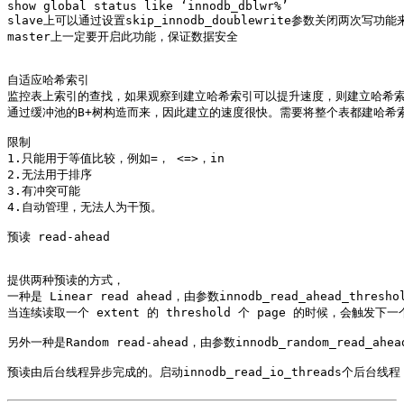
show global status like ‘innodb_dblwr%’

slave上可以通过设置skip_innodb_doublewrite参数关闭两次写功能
master上一定要开启此功能，保证数据安全

自适应哈希索引

监控表上索引的查找，如果观察到建立哈希索引可以提升速度，则建立哈希索引，
通过缓冲池的B+树构造而来，因此建立的速度很快。需要将整个表都建哈希索
限制

1.只能用于等值比较，例如=， <=>，in

2.无法用于排序

3.有冲突可能

4.自动管理，无法人为干预。

预读 read-ahead

提供两种预读的方式，

一种是 Linear read ahead，由参数innodb_read_ahead_thresho
当连续读取一个 extent 的 threshold 个 page 的时候，会触发下一个 
另外一种是Random read-ahead，由参数innodb_random_read