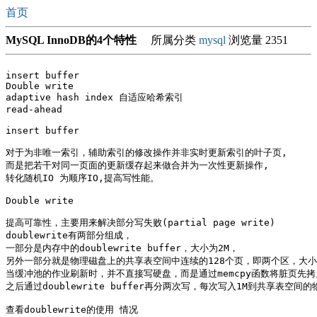
首页
MySQL InnoDB的4个特性
所属分类
mysql
浏览量 2351
insert buffer

Double write 

adaptive hash index 自适应哈希索引

read-ahead

insert buffer

对于为非唯一索引，辅助索引的修改操作并非实时更新索引的叶子页,

而是把若干对同一页面的更新缓存起来做合并为一次性更新操作,

转化随机IO 为顺序IO,提高写性能。

Double write 

提高可靠性，主要用来解决部分写失败(partial page write)

doublewrite有两部分组成，

一部分是内存中的doublewrite buffer，大小为2M，

另外一部分就是物理磁盘上的共享表空间中连续的128个页，即两个区，大小同
当缓冲池的作业刷新时，并不直接写硬盘，而是通过memcpy函数将脏页先拷贝到内存
之后通过doublewrite buffer再分两次写，每次写入1M到共享表空间
查看doublewrite的使用 情况
