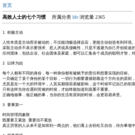
首页
高效人士的七个习惯
所属分类
life
浏览量 2365
1 积极主动

人性本质是主动而非被动的，不仅能消极选择反应，更能主动创造有利环境。
采取主动并不表示要强求、惹人厌或具侵略性，只是不逃避为自己开创前途的
任何团体，包括企业、社会团体及家庭，都可以汇集各个成员的聪明才智，对
2 以终为始

每个人都有不同的身份，每一种身份都有被赋予的责任和想要实现的目标。

一旦确定了某个身份的某个目标，一切行为都要遵循朝着这个方向去的原则，
尤其是在一个大的环境中，人其实都很容易被影响，这个时候牢记自己的初衷
只有这样当你在遇到苦难的时候，才始终能知道到底重不重要。

正确地做事，做正确的事，当你的生活有原则的时候，会更容易承受。

3 要事第一

时间管理四象限

既重要又紧急 重要但不紧急

真正厉害的人从来不是加班到一两点的，他们看上去轻松又自信，待办事项中