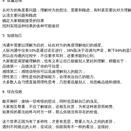
4 双赢思维

从对方的角度看问题，理解对方的想法、需要和顾虑，有时甚至要比对方理解
认清主要问题和顾虑

确定大家都能接受的结果

找到实现这种结果的各种可能途径

5 知彼知己

沟通中需要以理解为目的，站在对方的角度理解他们的感受。

人际沟通中仅有10%是通过语言进行，30%取决于语调与声音，剩下60%则是
所以在沟通的过程中，不仅要求耳到，还要求眼到心到。

大家都是渴望被理解的，也有义务让自己能被别人更好的理解，精髓在于：

品德第一：品德决定了你的可信度；

感情第二：感情说明你可以迅速理解别人的能力；

理性第三：理性是你的逻辑能力，合理表达自己的能力。

大多数人会习惯直接用理性思考，只想着说服别人，却忽略品德和感情。

6 综合综效

敞开胸怀，接纳一切奇怪的想法，同时也贡献自己的浅见。

大家相互尊重，不仅了解彼此，还相互欣赏，为有这种差异而称赞。

如果你的看法始终与对方一样，那么你就没有存在的价值。

这个世界正因为有了多样性，才更有意思，尊重人与人之间的差异，

遇到不同观点的人时，尝试说，你跟我有不一样的看法，这很好。
