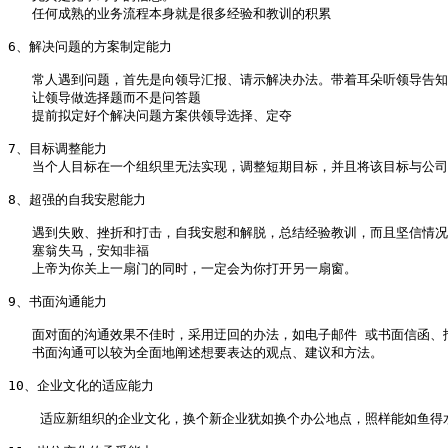
   任何成熟的业务流程本身就是很多经验和教训的积累

6、解决问题的方案制定能力 

   常人遇到问题，首先是向领导汇报、请示解决办法。带着耳朵听领导告知
   让领导做选择题而不是问答题

   提前拟定好个解决问题方案供领导选择、定夺

7、目标调整能力 

   当个人目标在一个组织里无法实现，调整短期目标，并且将该目标与公司
8、超强的自我安慰能力 

   遇到失败、挫折和打击，自我安慰和解脱，总结经验教训，而且坚信情况
   塞翁失马，安知非福

   上帝为你关上一扇门的同时，一定会为你打开另一扇窗。

9、书面沟通能力 

   面对面的沟通效果不佳时，采用迂回的办法，如电子邮件 或书面信函、报
   书面沟通可以较为全面地阐述想要表达的观点、建议和方法。

10、企业文化的适应能力 

    适应新组织的企业文化，换个新企业犹如换个办公地点，照样能如鱼得