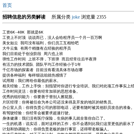
首页
招聘信息的另类解读
所属分类
joke
浏览量 2355
工资6K-40K 那就是6K

工资上不封顶 说说而已，没人会给程序员一个月一百万啊

美女如云 我司没有福利，你们员工互相给吧

大牛云集 有两个稍微有点经验的程序员

我们目前处于创业阶段 周六也上班

弹性工作时间 上班不弹，下班弹 而且经常往后半夜弹

有活力的技术团队 团队平均工作经验小于1年

千亿市场的探索者 目前没有看清具体市场在哪

提供各种福利 每样细说咱就伤感情了

试用期：我们将给你最低的薪水。

相关经验，工作上手快：别指望对你进行专业培训。我们对此项工作事实上经
工作时间灵活：你要有经常加班的思想准备。

优秀的组织能力：你要善于替别人擦屁股。

片区经理：你将被任命为本公司还没来得及开发的地区的销售员。

办公室人员：你得负责公司的那部电话，还要有随时被其他职员攻击的准备。
有驾驶经验：你经常会被要求超速行驶。

身体健康：我们没有医疗保险，生病的事儿就全靠你自己了。

一生的机遇：说实话，面对这样的工作，你不会遇到比我们这里更低的薪水了
计划和协调能力：你得负责老板的旅行事宜，还得帮老板骗人。
