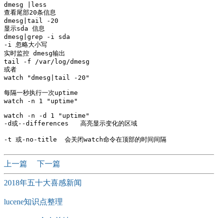
dmesg |less

查看尾部20条信息

dmesg|tail -20

显示sda 信息

dmesg|grep -i sda

-i 忽略大小写

实时监控 dmesg输出

tail -f /var/log/dmesg

或者

watch "dmesg|tail -20" 

每隔一秒执行一次uptime

watch -n 1 "uptime"

watch -n -d 1 "uptime"

-d或--differences   高亮显示变化的区域

上一篇
下一篇
2018年五十大喜感新闻
lucene知识点整理