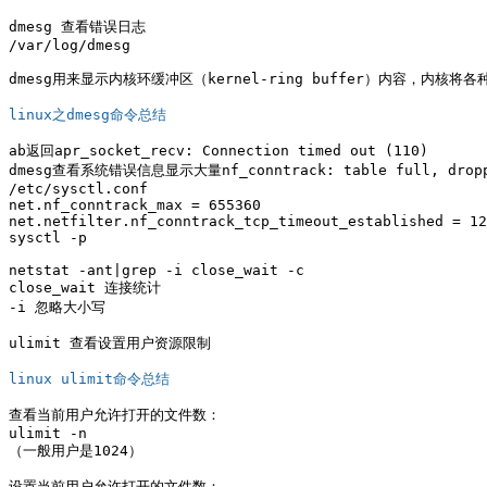
dmesg 查看错误日志 

/var/log/dmesg

dmesg用来显示内核环缓冲区（kernel-ring buffer）内容，内核将
linux之dmesg命令总结
ab返回apr_socket_recv: Connection timed out (110) 

dmesg查看系统错误信息显示大量nf_conntrack: table full, droppi
/etc/sysctl.conf 

net.nf_conntrack_max = 655360 

net.netfilter.nf_conntrack_tcp_timeout_established = 12
sysctl -p   

netstat -ant|grep -i close_wait -c

close_wait 连接统计   

-i 忽略大小写

ulimit 查看设置用户资源限制 

linux ulimit命令总结
查看当前用户允许打开的文件数：

ulimit -n

（一般用户是1024）

设置当前用户允许打开的文件数：
