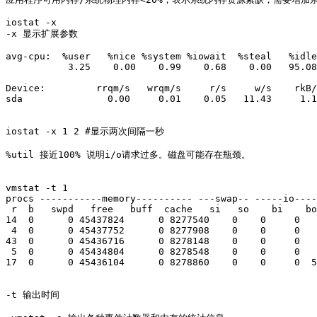
iostat -x   

-x 显示扩展参数

avg-cpu:  %user   %nice %system %iowait  %steal   %idle

           3.25    0.00    0.99    0.68    0.00   95.08

Device:         rrqm/s   wrqm/s     r/s     w/s    rkB/
sda               0.00     0.01    0.05   11.43     1.1
iostat -x 1 2 #显示两次间隔一秒

%util 接近100% 说明i/o请求过多。磁盘可能存在瓶颈。 

vmstat -t 1

procs -----------memory---------- ---swap-- -----io----
 r  b   swpd   free   buff  cache   si   so    bi    bo
14  0      0 45437824      0 8277540    0    0     0   
 4  0      0 45437752      0 8277908    0    0     0   
43  0      0 45436716      0 8278148    0    0     0   
 5  0      0 45434804      0 8278548    0    0     0   
17  0      0 45436104      0 8278860    0    0     0  5
-t 输出时间
