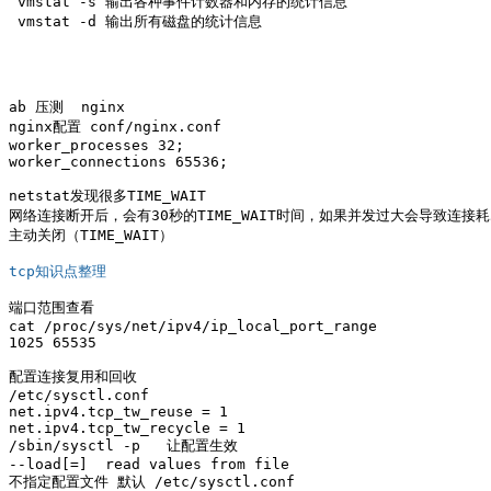
 vmstat -s 输出各种事件计数器和内存的统计信息

 vmstat -d 输出所有磁盘的统计信息

ab 压测  nginx

nginx配置 conf/nginx.conf

worker_processes 32; 

worker_connections 65536;

netstat发现很多TIME_WAIT

网络连接断开后，会有30秒的TIME_WAIT时间，如果并发过大会导致连接耗
主动关闭（TIME_WAIT）

tcp知识点整理
端口范围查看 

cat /proc/sys/net/ipv4/ip_local_port_range 

1025 65535 

配置连接复用和回收

/etc/sysctl.conf 

net.ipv4.tcp_tw_reuse = 1 

net.ipv4.tcp_tw_recycle = 1 

/sbin/sysctl -p   让配置生效

--load[=
]  read values from file

不指定配置文件 默认 /etc/sysctl.conf 
