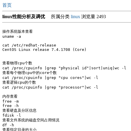
首页
linux性能分析及调优
所属分类
linux
浏览量 2493
操作系统版本查看

uname -a

cat /etc/redhat-release 

CentOS Linux release 7.4.1708 (Core) 

查看物理cpu个数

cat /proc/cpuinfo |grep "physical id"|sort|uniq|wc -l

查看每个物理cpu中的core个数

cat /proc/cpuinfo |grep "cpu cores"|wc -l

查看逻辑cpu的个数

cat /proc/cpuinfo |grep "processor"|wc -l

内存查看

free -m

free -h

查看硬盘及分区信息

fdisk -l

查看文件系统的磁盘空间占用情况

df -h

查看指定目录的大小
