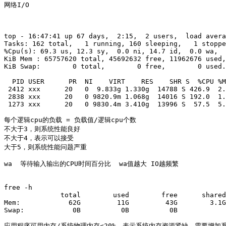
网络I/O 

top - 16:47:41 up 67 days,  2:15,  2 users,  load avera
Tasks: 162 total,   1 running, 160 sleeping,   1 stoppe
%Cpu(s): 69.3 us, 12.3 sy,  0.0 ni, 14.7 id,  0.0 wa,  
KiB Mem : 65757620 total, 45692632 free, 11962676 used,
KiB Swap:        0 total,        0 free,        0 used.
  PID USER      PR  NI    VIRT    RES    SHR S  %CPU %M
 2412 xxx      20   0  9.833g 1.330g  14788 S 426.9  2.
 2838 xxx      20   0 9820.9m 1.068g  14016 S 192.0  1.
 1273 xxx      20   0 9830.4m 3.410g  13996 S  57.5  5.
每个逻辑cpu的负载 = 负载值/逻辑cpu个数

不大于3，则系统性能良好

不大于4，表示可以接受

大于5，则系统性能问题严重

wa  等待输入输出的CPU时间百分比  wa值越大 IO越频繁

free -h

              total        used        free      shared
Mem:            62G         11G         43G        3.1G
Swap:            0B          0B          0B

应用程序可用内存/系统物理内存<20%，表示系统内存资源紧缺，需要增加系