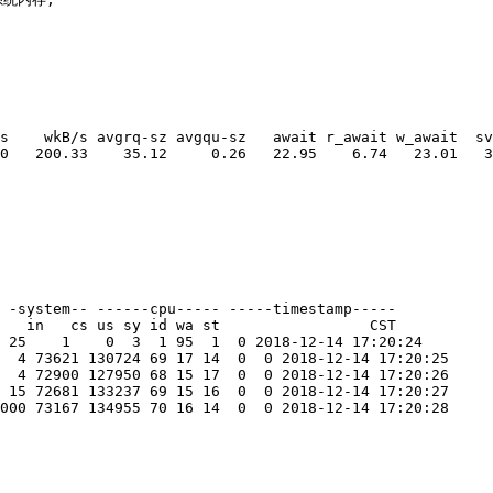
s    wkB/s avgrq-sz avgqu-sz   await r_await w_await  sv
0   200.33    35.12     0.26   22.95    6.74   23.01   3
 -system-- ------cpu----- -----timestamp-----

   in   cs us sy id wa st                 CST

 25    1    0  3  1 95  1  0 2018-12-14 17:20:24

  4 73621 130724 69 17 14  0  0 2018-12-14 17:20:25

  4 72900 127950 68 15 17  0  0 2018-12-14 17:20:26

 15 72681 133237 69 15 16  0  0 2018-12-14 17:20:27

000 73167 134955 70 16 14  0  0 2018-12-14 17:20:28
