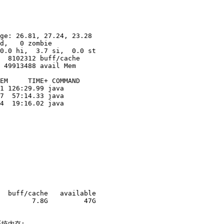
ge: 26.81, 27.24, 23.28

d,   0 zombie

0.0 hi,  3.7 si,  0.0 st

  8102312 buff/cache

 49913488 avail Mem 

EM     TIME+ COMMAND                                    
1 126:29.99 java                                        
7  57:14.33 java                                        
4  19:16.02 java   

  buff/cache   available

        7.8G         47G

统内存;
