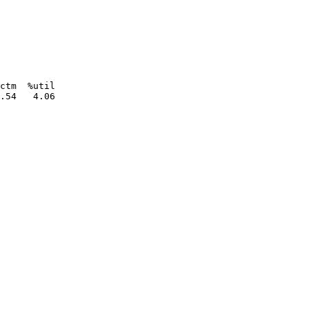
ctm  %util

.54   4.06
