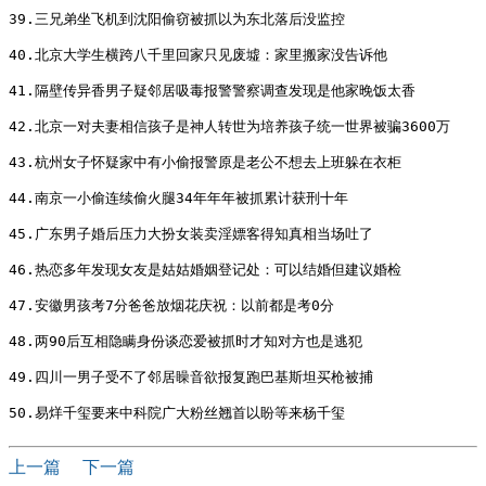
39.三兄弟坐飞机到沈阳偷窃被抓以为东北落后没监控

40.北京大学生横跨八千里回家只见废墟：家里搬家没告诉他

41.隔壁传异香男子疑邻居吸毒报警警察调查发现是他家晚饭太香

42.北京一对夫妻相信孩子是神人转世为培养孩子统一世界被骗3600万

43.杭州女子怀疑家中有小偷报警原是老公不想去上班躲在衣柜

44.南京一小偷连续偷火腿34年年年被抓累计获刑十年

45.广东男子婚后压力大扮女装卖淫嫖客得知真相当场吐了

46.热恋多年发现女友是姑姑婚姻登记处：可以结婚但建议婚检

47.安徽男孩考7分爸爸放烟花庆祝：以前都是考0分

48.两90后互相隐瞒身份谈恋爱被抓时才知对方也是逃犯

49.四川一男子受不了邻居矂音欲报复跑巴基斯坦买枪被捕

上一篇
下一篇