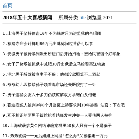
首页
2018年五十大喜感新闻
所属分类
life
浏览量 2071
1.上海男子坚持偷盗10年不为钱财只为进监狱的合唱团

2.福建寺庙会计挪用80万元出逃称问过菩萨可以拿

3.安徽男子被传唤到派出所进门后开始扫地：想给民警留个好印象

4.女子开赌场被抓狱中减肥30斤出狱后立马给警察送锦旗

5.湖北男子醉驾被查妻子不服：他都没驾照算不上酒驾

6.爷爷幼儿园接错孙子领着逛市场还去医院打了一针

7.男子连捅女友六十多刀仍获谅解双方承诺白头偕老

8.强迫症犯人被判9年8个月当庭上诉要求判10年凑整 法官：下次吧

9.互不相识的两男子饭馆抢着结账发生冲突一人受伤两人被拘

10.上海破获炒黄金网络诈骗案群里50多人只有一个不是骗子

11.弟弟被骗一千元后姐姐上网搜"怎么办"又被骗走一万元
