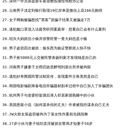
25.深圳一学员喜提新车看望教练撞毁驾校办公室

26.云南男子淡定到银行取现19亿存单是微信上花166元购得

27.女子网购被骗怒找“黑客”抓骗子结果又被骗走7万

28.逃犯戴口罩混入法庭旁听同案庭审：想看自己会有什么量刑

29.绍兴大妈抓住小偷并拫警民警一查大妈也是小愉

30.男子盗窃四次被抓：偷东西为验证警察抓人快不快

31.男子捡5000元上交被民警表扬到家才发现钱是自己的

32.河南男子嫌妻子太唠叨故意醉驾到派出所求被拘留

33.逃犯好奇围观民警法制宣传，发现案件主角竟然是自己

34.韩国电影编剧筹备电信诈骗题材剧本过程中自己加入了诈骗团伙

35.杭州男子与老婆吵架酒后潜入邻居家摸熟睡中的小伙

36.美国悬疑小说《如何谋杀你的丈夫》作者被指控谋杀自己丈夫

37.JW火扮女装盗窃被拘为了装女性作案前先跳段舞

38.27岁小伙与妻子组织卖淫被抓在警局才知妻子50岁
