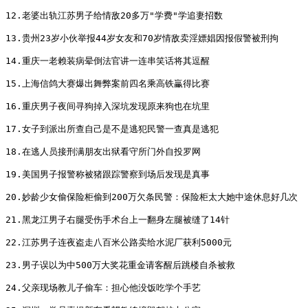
12.老婆出轨江苏男子给情敌20多万"学费"学追妻招数

13.贵州23岁小伙举报44岁女友和70岁情敌卖淫嫖娼因报假警被刑拘

14.重庆一老赖装病晕倒法官讲一连串笑话将其逗醒

15.上海信鸽大赛爆出舞弊案前四名乘高铁臝得比赛

16.重庆男子夜间寻狗掉入深坑发现原来狗也在坑里

17.女子到派出所查自己是不是逃犯民警一查真是逃犯

18.在逃人员接刑满朋友出狱看守所门外自投罗网

19.美国男子报警称被猪跟踪警察到场后发现是真事

20.妙龄少女偷保险柜偷到200万欠条民警：保险柜太大她中途休息好几次

21.黑龙江男子右腿受伤手术台上一翻身左腿被缝了14针

22.江苏男子连夜盗走八百米公路卖给水泥厂获利5000元

23.男子误以为中500万大奖花重金请客醒后跳楼自杀被救

24.父亲现场教儿子偷车：担心他没饭吃学个手艺
