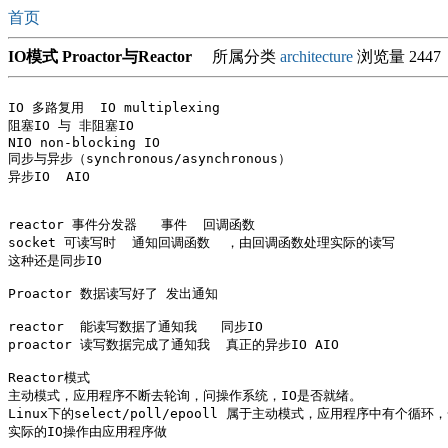
首页
IO模式 Proactor与Reactor
所属分类
architecture
浏览量 2447
IO 多路复用  IO multiplexing

阻塞IO 与 非阻塞IO

NIO non-blocking IO

同步与异步（synchronous/asynchronous）

异步IO  AIO

reactor 事件分发器   事件  回调函数

socket 可读写时  通知回调函数  ，由回调函数处理实际的读写

这种还是同步IO 

Proactor 数据读写好了 发出通知

reactor  能读写数据了通知我   同步IO

proactor 读写数据完成了通知我  真正的异步IO AIO

Reactor模式 

主动模式，应用程序不断去轮询，问操作系统，IO是否就绪。

Linux下的select/poll/epooll 属于主动模式，应用程序中有个循环，一
实际的IO操作由应用程序做
