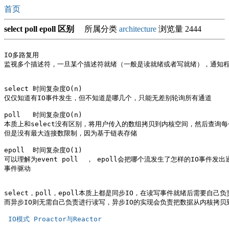
首页
select poll epoll 区别
所属分类
architecture
浏览量 2444
IO多路复用

监视多个描述符，一旦某个描述符就绪（一般是读就绪或者写就绪），通知程
select 时间复杂度O(n)

仅仅知道有IO事件发生，但不知道是哪几个，只能无差别轮询所有通道

poll   时间复杂度O(n)

本质上和select没有区别，将用户传入的数组拷贝到内核空间，然后查询每个
但是没有最大连接数限制，因为基于链表存储

epoll  时间复杂度O(1)

可以理解为event poll  ， epoll会把哪个流发生了怎样的IO事件发出通
事件驱动 

select，poll，epoll本质上都是同步IO，在读写事件就绪后需要自
而异步IO则无需自己负责进行读写，异步IO的实现会负责把数据从内核拷贝到
 IO模式 Proactor与Reactor  