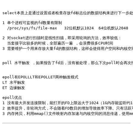
select本质上是通过设置或者检查存放fd标志位的数据结构来进行下一步处
1 单个进程可监视的fd数量有限制 

  /proc/sys/fs/file-max   32位机默认1024  64位机默认2048

2 对socket进行扫描时是线性扫描，即采用轮询的方法，效率较低：

  当套接字比较多的时候，全部遍历一遍 ，会浪费很多CPU时间 

3 需要维护一个用来存放大量fd的数据结构，这样会使得用户空间和内核空
poll 水平触发 ，如果报告了fd后，没有被处理，那么下次poll时会再次报
epoll有EPOLLLT和EPOLLET两种触发模式 

LT 水平触发

ET 边缘触发 

epoll优点

1 没有最大并发连接限制，能打开的FD上限远大于1024（1G内存能监听约1
2 效率提升，非轮询方式，不会随着FD数目的增加导致效率下降。只有活跃可用的
3 内存拷贝，利用mmap()文件映射内存加速与内核空间的消息传递，使用mm