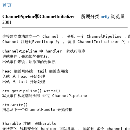
首页
ChannelPipeline和ChannelInitializer
所属分类
netty
浏览量
2381
连接建立成功建立一个 Channel ， 分配 一个 ChannelPipeline 
Channel 注册到EventLoop 后 ， 调用 ChannelInitializer 的 i
ChannelPipeline 中 handler  的执行顺序

进站事件，先添加的先执行。 

出站事件来说，后添加的先执行。

head 靠近网络端  tail 靠近应用端

入站 从 head 开始处理

出站 从 tail 开始处理

ctx.getPipeline().write()

写入事件从尾端到头部 经过 ChannelPipeline

ctx.write()

消息从下一个ChannelHandler开始传播

Sharable 注解  @Sharable

无状态的 线程安全的 hanlder 可以共享 ， 添加到 多个 channel de  p