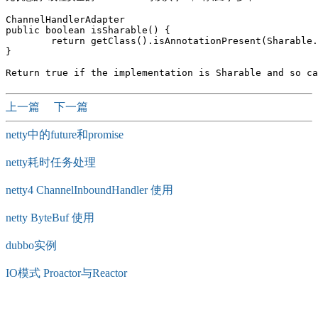
ChannelHandlerAdapter

public boolean isSharable() {

        return getClass().isAnnotationPresent(Sharable.
}

上一篇
下一篇
netty中的future和promise
netty耗时任务处理
netty4 ChannelInboundHandler 使用
netty ByteBuf 使用
dubbo实例
IO模式 Proactor与Reactor