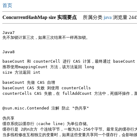
首页
ConcurrentHashMap size 实现要点
所属分类
java
浏览量 244
Java7 

先不加锁计算三次，如果三次结果不一样再加锁。

Java8 

baseCount 和 counterCell 进行 CAS 计算，最终通过 baseCount
推荐使用mappingCount 方法，该方法返回 long  

size 方法返回 int  

baseCount 先做 CAS 自增

baseCount CAS 失败 则使用 counterCells

counterCells CAS 失败，在 fullAddCount 方法中，死循环操作，
@sun.misc.Contended 注解 防止 "伪共享"

伪共享

缓存系统以缓存行（cache line）为单位存储。

缓存行是 2的n次方 个连续字节，一般为32-256个字节。最常见的缓存行大
当多线程修改互相独立的变量时，如果这些变量共享同一个缓存行，会影响彼此