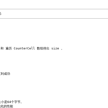
5
 和 遍历 CounterCell 数组得出 size 。

直到成功

小是64个字节。

的性能 
