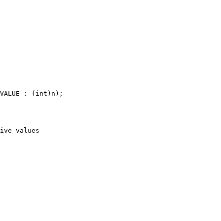
VALUE : (int)n);

ive values
