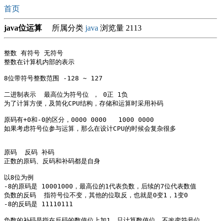
首页
java位运算
所属分类
java
浏览量 2113
整数 有符号 无符号

整数在计算机内部的表示

8位带符号整数范围 -128 ~ 127

二进制表示  最高位为符号位 ， 0正 1负

为了计算方便，及简化CPU结构，存储和运算时采用补码

原码有+0和-0的区分，0000 0000   1000 0000

如果考虑符号位参与运算，那么在设计CPU的时候会复杂很多

原码  反码 补码

正数的原码、反码和补码都是自身

以8位为例

-8的原码是 10001000，最高位的1代表负数，后续的7位代表数值

负数的反码  指符号位不变，其他的位取反，也就是0变1，1变0

-8的反码是 11110111

负数的补码是指在反码的数值位上加1，只计算数值位，不改变符号位。
