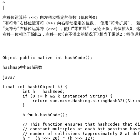
^

| 

左移位运算符（<<）向左移动指定的位数（低位补0）

“有符号”右移位运算符（>>）向右移动指定的位数， 使用“符号扩展”， 
“无符号”右移位运算符（>>>），使用“零扩展”：无论正负，高位插入0。这一
右移一位相当于除以2，左移一位(在不溢出的情况下)相当于乘以2；移位运
Object public native int hashCode();

hashmap中hash函数

java7

final int hash(Object k) {

        int h = hashSeed;

        if (0 != h && k instanceof String) {

            return sun.misc.Hashing.stringHash32((Strin
        }

        h ^= k.hashCode();

        // This function ensures that hashCodes that di
        // constant multiples at each bit position have
        // number of collisions (approximately 8 at def
        h ^= (h >>> 20) ^ (h >>> 12);
