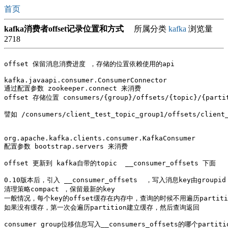
首页
kafka消费者offset记录位置和方式
所属分类
kafka
浏览量
2718
offset 保留消息消费进度 ，存储的位置依赖使用的api

kafka.javaapi.consumer.ConsumerConnector

通过配置参数 zookeeper.connect 来消费

offset 存储位置 consumers/{group}/offsets/{topic}/{partit
譬如 /consumers/client_test_topic_group1/offsets/client_
org.apache.kafka.clients.consumer.KafkaConsumer

配置参数 bootstrap.servers 来消费

offset 更新到 kafka自带的topic  __consumer_offsets 下面

0.10版本后，引入 __consumer_offsets  ，写入消息key由groupid t
清理策略compact ，保留最新的key 

一般情况，每个key的offset缓存在内存中，查询的时候不用遍历partitio
如果没有缓存，第一次会遍历partition建立缓存，然后查询返回

consumer group位移信息写入__consumers_offsets的哪个parti