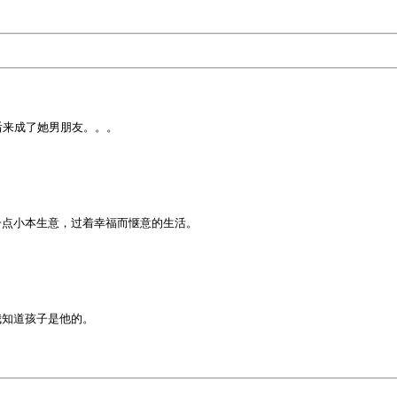
来成了她男朋友。。。

点小本生意，过着幸福而惬意的生活。

知道孩子是他的。
