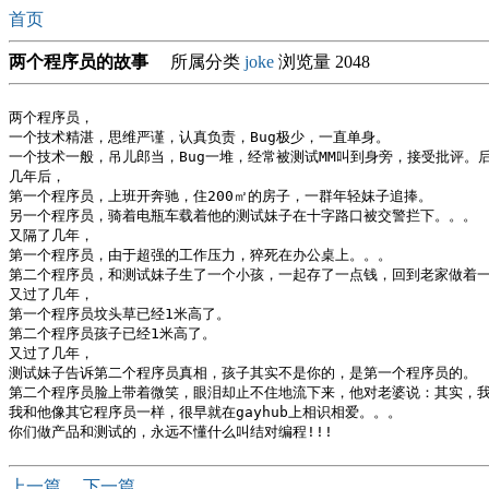
首页
两个程序员的故事
所属分类
joke
浏览量 2048
两个程序员，

一个技术精湛，思维严谨，认真负责，Bug极少，一直单身。

一个技术一般，吊儿郎当，Bug一堆，经常被测试MM叫到身旁，接受批评。后
几年后，

第一个程序员，上班开奔驰，住200㎡的房子，一群年轻妹子追捧。

另一个程序员，骑着电瓶车载着他的测试妹子在十字路口被交警拦下。。。

又隔了几年，

第一个程序员，由于超强的工作压力，猝死在办公桌上。。。

第二个程序员，和测试妹子生了一个小孩，一起存了一点钱，回到老家做着一
又过了几年，

第一个程序员坟头草已经1米高了。

第二个程序员孩子已经1米高了。

又过了几年，

测试妹子告诉第二个程序员真相，孩子其实不是你的，是第一个程序员的。

第二个程序员脸上带着微笑，眼泪却止不住地流下来，他对老婆说：其实，我
我和他像其它程序员一样，很早就在gayhub上相识相爱。。。

上一篇
下一篇