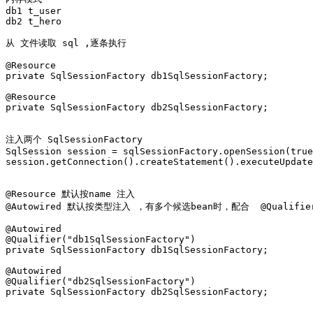
db1 t_user

db2 t_hero

从 文件读取 sql ,逐条执行

@Resource

private SqlSessionFactory db1SqlSessionFactory;

@Resource

private SqlSessionFactory db2SqlSessionFactory;

注入两个 SqlSessionFactory  

SqlSession session = sqlSessionFactory.openSession(true
session.getConnection().createStatement().executeUpdate
@Resource 默认按name 注入

@Autowired 默认按类型注入 ，有多个候选bean时，配合  @Qualifier
@Autowired

@Qualifier("db1SqlSessionFactory")

private SqlSessionFactory db1SqlSessionFactory;

@Autowired

@Qualifier("db2SqlSessionFactory")

private SqlSessionFactory db2SqlSessionFactory;
