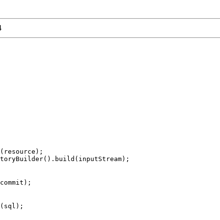
4
(resource);

toryBuilder().build(inputStream);

commit);

(sql);
