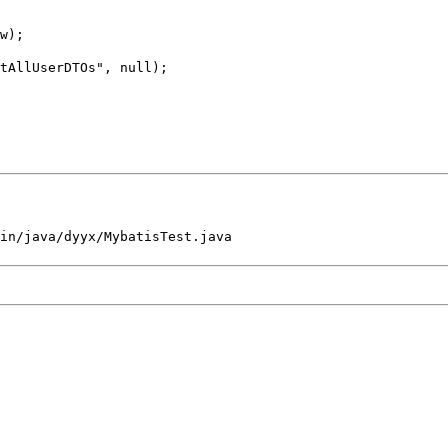
w);

tAllUserDTOs", null);
