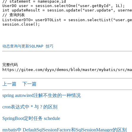
// statement = namespace.id

UserDO user = session.selectOne("user.getById", 1L);

int updateResult = session.update("user.update", userne
// 查询列表	

List<UserDTO> userDTOList = session.selectList("user.ge
动态查询与更新SQLMAP 技巧 
完整代码

上一篇
下一篇
spring autowired注解不生效的一种情况
cron表达式中 * 与 ? 的区别
SpringBoot定时任务 schedule
mybatis中 DefaultSqlSessionFactory和SqlSessionManager的区别