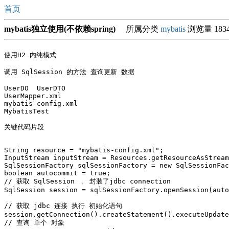
首页
mybatis独立使用(不依赖spring)
所属分类
mybatis
浏览量 183
使用H2 内纯模式

调用 SqlSession 的方法 查询更新 数据

UserDO  UserDTO

UserMapper.xml

mybatis-config.xml

MybatisTest  

String resource = "mybatis-config.xml";

InputStream inputStream = Resources.getResourceAsStream
SqlSessionFactory sqlSessionFactory = new SqlSessionFac
boolean autocommit = true;

// 获取 SqlSession ， 封装了jdbc connection 

SqlSession session = sqlSessionFactory.openSession(auto
// 获取 jdbc 连接 执行 初始化语句

session.getConnection().createStatement().executeUpdate
// 查询 单个 对象 
