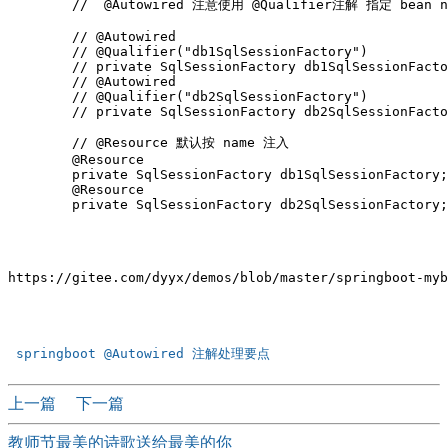
	//  @Autowired 注意使用 @Qualifier注解 指定 bean name  ,否则 默认按byType自动注入 注入第一个匹配的

	// @Autowired

	// @Qualifier("db1SqlSessionFactory")

	// private SqlSessionFactory db1SqlSessionFactory;

	// @Autowired

	// @Qualifier("db2SqlSessionFactory")

	// private SqlSessionFactory db2SqlSessionFactory;

	// @Resource 默认按 name 注入

	@Resource

	private SqlSessionFactory db1SqlSessionFactory;

	@Resource

https://gitee.com/dyyx/demos/blob/master/springboot-myb
上一篇
下一篇
教师节最美的诗歌送给最美的你