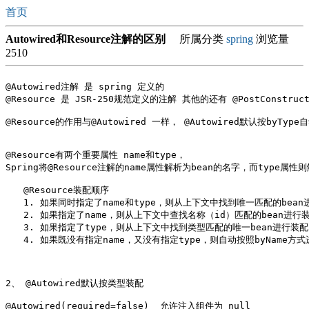
首页
Autowired和Resource注解的区别
所属分类
spring
浏览量
2510
@Autowired注解 是 spring 定义的

@Resource 是 JSR-250规范定义的注解 其他的还有 @PostConstruct  
@Resource的作用与@Autowired 一样， @Autowired默认按byType
@Resource有两个重要属性 name和type，

Spring将@Resource注解的name属性解析为bean的名字，而type属性则
　　@Resource装配顺序

　　1. 如果同时指定了name和type，则从上下文中找到唯一匹配的bea
　　2. 如果指定了name，则从上下文中查找名称（id）匹配的bean进行
　　3. 如果指定了type，则从上下文中找到类型匹配的唯一bean进行装
　　4. 如果既没有指定name，又没有指定type，则自动按照byName方式
2、 @Autowired默认按类型装配

@Autowired(required=false)  允许注入组件为 null
