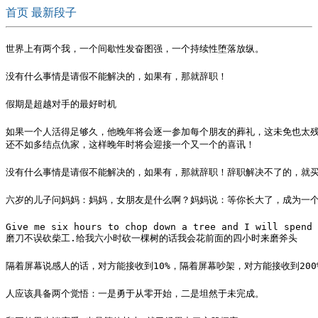
首页
最新段子
世界上有两个我，一个间歇性发奋图强，一个持续性堕落放纵。
没有什么事情是请假不能解决的，如果有，那就辞职！
假期是超越对手的最好时机
如果一个人活得足够久，他晚年将会逐一参加每个朋友的葬礼，这未免也太残
还不如多结点仇家，这样晚年时将会迎接一个又一个的喜讯！
没有什么事情是请假不能解决的，如果有，那就辞职！辞职解决不了的，就
六岁的儿子问妈妈：妈妈，女朋友是什么啊？妈妈说：等你长大了，成为一个
Give me six hours to chop down a tree and I will spend 
磨刀不误砍柴工.给我六小时砍一棵树的话我会花前面的四小时来磨斧头
隔着屏幕说感人的话，对方能接收到10%，隔着屏幕吵架，对方能接收到200
人应该具备两个觉悟：一是勇于从零开始，二是坦然于未完成。