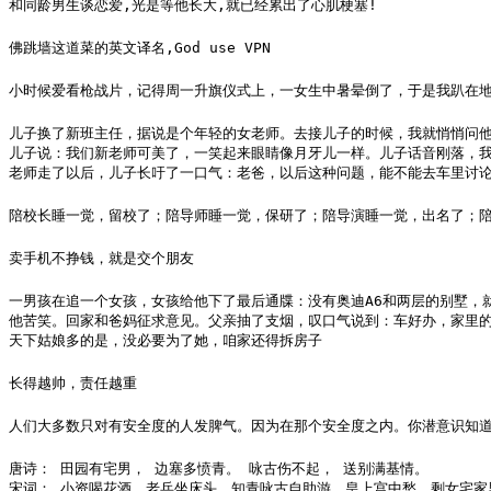
和同龄男生谈恋爱,光是等他长大,就已经累出了心肌梗塞!
佛跳墙这道菜的英文译名,God use VPN
小时候爱看枪战片，记得周一升旗仪式上，一女生中暑晕倒了，于是我趴在
儿子换了新班主任，据说是个年轻的女老师。去接儿子的时候，我就悄悄问他
儿子说：我们新老师可美了，一笑起来眼睛像月牙儿一样。儿子话音刚落，我
老师走了以后，儿子长吁了一口气：老爸，以后这种问题，能不能去车里讨
陪校长睡一觉，留校了；陪导师睡一觉，保研了；陪导演睡一觉，出名了；
卖手机不挣钱，就是交个朋友
一男孩在追一个女孩，女孩给他下了最后通牒：没有奥迪A6和两层的别墅，就
他苦笑。回家和爸妈征求意见。父亲抽了支烟，叹口气说到：车好办，家里的
天下姑娘多的是，没必要为了她，咱家还得拆房子
长得越帅，责任越重
人们大多数只对有安全度的人发脾气。因为在那个安全度之内。你潜意识知
唐诗： 田园有宅男， 边塞多愤青。 咏古伤不起， 送别满基情。  

宋词： 小资喝花酒，老兵坐床头。知青咏古自助游，皇上宫中愁。剩女宅家