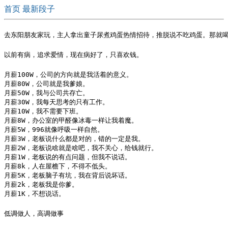
首页
最新段子
去东阳朋友家玩，主人拿出童子尿煮鸡蛋热情招待，推脱说不吃鸡蛋。那就
以前有病，追求爱情，现在病好了，只喜欢钱。
月薪100W，公司的方向就是我活着的意义。

月薪80W，公司就是我爹娘。

月薪50W，我与公司共存亡。

月薪30W，我每天思考的只有工作。

月薪10W，我不需要下班。

月薪8W，办公室的甲醛像冰毒一样让我着魔。

月薪5W，996就像呼吸一样自然。

月薪3W，老板说什么都是对的，错的一定是我。

月薪2W，老板说啥就是啥吧，我不关心，给钱就行。

月薪1W，老板说的有点问题，但我不说话。

月薪8k，人在屋檐下，不得不低头。

月薪5K，老板脑子有坑，我在背后说坏话。

月薪2k，老板我是你爹。

月薪1K，不想说话。
低调做人，高调做事