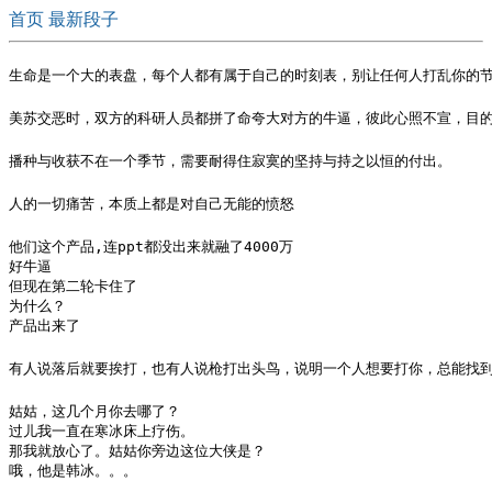
首页
最新段子
生命是一个大的表盘，每个人都有属于自己的时刻表，别让任何人打乱你的
美苏交恶时，双方的科研人员都拼了命夸大对方的牛逼，彼此心照不宣，目的
播种与收获不在一个季节，需要耐得住寂寞的坚持与持之以恒的付出。
人的一切痛苦，本质上都是对自己无能的愤怒
他们这个产品,连ppt都没出来就融了4000万

好牛逼

但现在第二轮卡住了

为什么？

产品出来了
有人说落后就要挨打，也有人说枪打出头鸟，说明一个人想要打你，总能找
姑姑，这几个月你去哪了？

过儿我一直在寒冰床上疗伤。

那我就放心了。姑姑你旁边这位大侠是？

哦，他是韩冰。。。