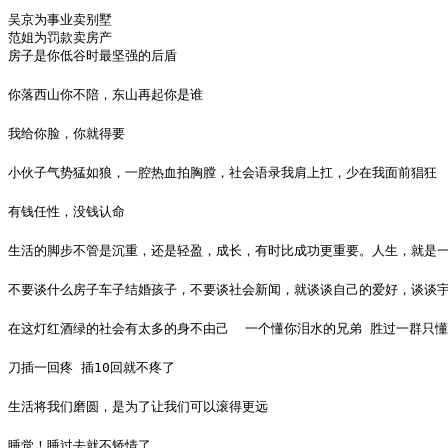
吴京为事业卖别墅

范姐为罚款卖房产

房子是你低谷时最坚强的后盾
你落西山你不陪，东山再起你是谁
我给你脸，你就得要
小伙子气势猛如狼，一腔热血拍胸膛，社会语录我肩上扛，少在我面前猖狂 ​​​​
有钱任性，没钱认命
生活的脚步不管是沉重，还是轻盈，成长，有时比成功更重要。人生，就是
不要谈什么房子车子结婚孩子，不要谈社会新闻，就谈谈自己的爱好，谈谈
在这灯红酒绿的社会有太多的身不由己  一个懂你泪水的兄弟 胜过一群只
刀插一回疼 插10回就不疼了
生活将我们磨圆，是为了让我们可以滚得更远
睡觉！睡过去就不矫情了