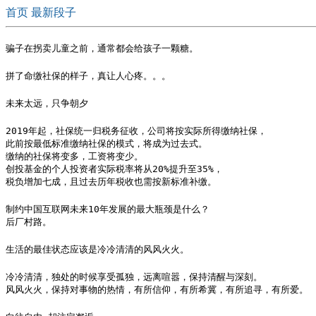
首页
最新段子
骗子在拐卖儿童之前，通常都会给孩子一颗糖。
拼了命缴社保的样子，真让人心疼。。。
未来太远，只争朝夕
2019年起，社保统一归税务征收，公司将按实际所得缴纳社保，

此前按最低标准缴纳社保的模式，将成为过去式。

缴纳的社保将变多，工资将变少。

创投基金的个人投资者实际税率将从20%提升至35%，

税负增加七成，且过去历年税收也需按新标准补缴。
制约中国互联网未来10年发展的最大瓶颈是什么？

后厂村路。
生活的最佳状态应该是冷冷清清的风风火火。
冷冷清清，独处的时候享受孤独，远离喧嚣，保持清醒与深刻。

风风火火，保持对事物的热情，有所信仰，有所希冀，有所追寻，有所爱。