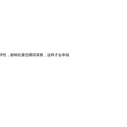
活内容要有多样性，能啃松露也嚼得菜根，这样才会幸福