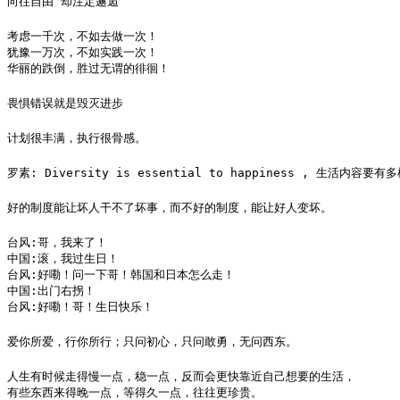
向往自由 却注定邂逅
考虑一千次，不如去做一次！

犹豫一万次，不如实践一次！

华丽的跌倒，胜过无谓的徘徊！
畏惧错误就是毁灭进步
计划很丰满，执行很骨感。
罗素: Diversity is essential to happiness , 生
好的制度能让坏人干不了坏事，而不好的制度，能让好人变坏。
台风:哥，我来了！

中国:滚，我过生日！

台风:好嘞！问一下哥！韩国和日本怎么走！

中国:出门右拐！

台风:好嘞！哥！生日快乐！
爱你所爱，行你所行；只问初心，只问敢勇，无问西东。
人生有时候走得慢一点，稳一点，反而会更快靠近自己想要的生活，

有些东西来得晚一点，等得久一点，往往更珍贵。