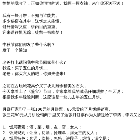
悄悄的我收了，正如你悄悄的送。我挥一挥衣袖，来年你还送不送！
我有一块月饼，不知与谁能共。

多少秘密在其中，送饼之人能懂。

饼外情深义重，饼内目的重重。

迎来送往惧无踪，徒留一帘幽梦！
中秋节你们都发了些什么啊？

发了一个通知
老爸打电话问我中秋节回家带什么?

我说：买了五仁的月饼……

老爸：你买六人的吧，你姐夫也来!
之前在古玩城花高价买了块儿雕琢精美的石头，

今天拿着上了《鉴宝》节目，专家拿着我的藏品仔细观察了半天说：

根据我多年经验判断，这应该是一块儿去年的五仁月饼。
月饼厂家印了一张100元的月饼票，65元卖给了月饼经销商。

张三花80元从月饼经销商手里买了这张月饼票作为人情送给了李四，李四又以
1、饭局要素：酒，菜，烟，友，官，女人；

2、饭局规则：让座，劝酒，抢埋单，灌无主的女人；

3、饭局特色：套词，吹捧，忽悠，讲段子，煽情，谈交易；
