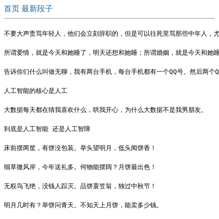
首页
最新段子
不要大声责骂年轻人，他们会立刻辞职的，但是可以往死里骂那些中年人，
所谓爱情，就是今天和她睡了，明天还想和她睡；所谓婚姻，就是今天和她
告诉你们什么叫做无聊，我有两台手机，每台手机都有一个QQ号。然后两个Q
人工智能的核心是人工
大数据每天都在猜我喜欢什么，哄我开心，为什么大数据不是我男朋友。
到底是人工智能 还是人工智障
床前摆两筐，有饼没包装。举头望明月，低头闻饼香！
细草微风岸，今年送礼多。何物能摆阔？月饼最出色！
无权鸟飞绝，没钱人踪灭。品饼蓑笠翁，独过中秋节！
明月几时有？举饼问青天。不知天上月饼，能卖多少钱。