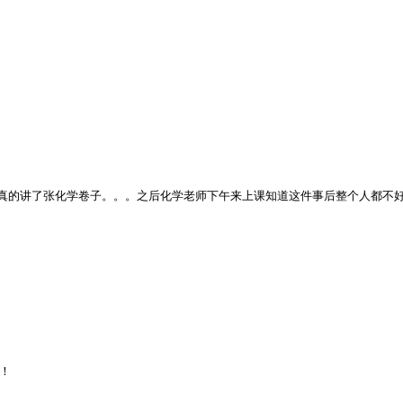
真的讲了张化学卷子。。。之后化学老师下午来上课知道这件事后整个人都不
！