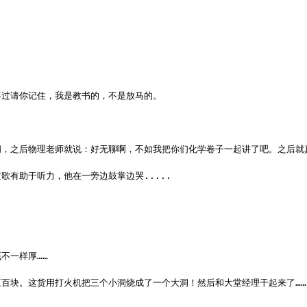
不过请你记住，我是教书的，不是放马的。
间，之后物理老师就说：好无聊啊，不如我把你们化学卷子一起讲了吧。之后就
有助于听力，他在一旁边鼓掌边哭.....
不一样厚……
百块。这货用打火机把三个小洞烧成了一个大洞！然后和大堂经理干起来了……