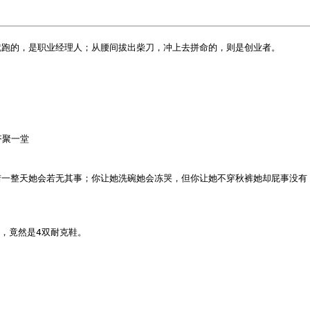
就跑的，是职业经理人；从腰间拔出柴刀，冲上去拼命的，则是创业者。
聚一堂 

街一整天她会若无其事；你让她洗碗她会冻哭，但你让她不穿秋裤她却屁事没有
，竟然是4双耐克鞋。