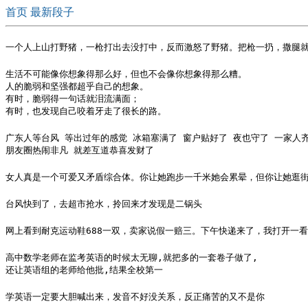
首页
最新段子
一个人上山打野猪，一枪打出去没打中，反而激怒了野猪。把枪一扔，撒腿
生活不可能像你想象得那么好，但也不会像你想象得那么糟。

人的脆弱和坚强都超乎自己的想象。

有时，脆弱得一句话就泪流满面；

有时，也发现自己咬着牙走了很长的路。
广东人等台风 等出过年的感觉 冰箱塞满了 窗户贴好了 夜也守了 一家人齐
朋友圈热闹非凡 就差互道恭喜发财了
女人真是一个可爱又矛盾综合体。你让她跑步一千米她会累晕，但你让她逛
台风快到了，去超市抢水，拎回来才发现是二锅头
网上看到耐克运动鞋688一双，卖家说假一赔三。下午快递来了，我打开一看
高中数学老师在监考英语的时候太无聊,就把多的一套卷子做了,

还让英语组的老师给他批,结果全校第一
学英语一定要大胆喊出来，发音不好没关系，反正痛苦的又不是你