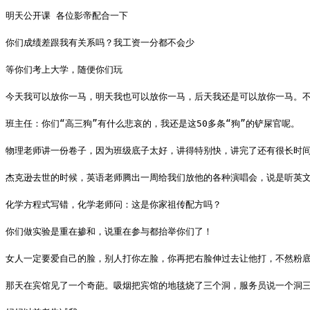
明天公开课 各位影帝配合一下
你们成绩差跟我有关系吗？我工资一分都不会少
等你们考上大学，随便你们玩
今天我可以放你一马，明天我也可以放你一马，后天我还是可以放你一马。
班主任：你们“高三狗”有什么悲哀的，我还是这50多条“狗”的铲屎官呢。
物理老师讲一份卷子，因为班级底子太好，讲得特别快，讲完了还有很长时
杰克逊去世的时候，英语老师腾出一周给我们放他的各种演唱会，说是听英文歌
化学方程式写错，化学老师问：这是你家祖传配方吗？
你们做实验是重在掺和，说重在参与都抬举你们了！
女人一定要爱自己的脸，别人打你左脸，你再把右脸伸过去让他打，不然粉底
那天在宾馆见了一个奇葩。吸烟把宾馆的地毯烧了三个洞，服务员说一个洞三