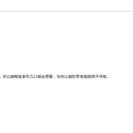
；你让她晚饭多吃几口她会撑爆，但你让她吃零食她能绝不停歇。