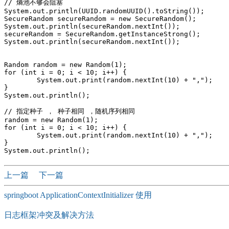
// 熵池不够会阻塞

System.out.println(UUID.randomUUID().toString());

SecureRandom secureRandom = new SecureRandom();

System.out.println(secureRandom.nextInt());

secureRandom = SecureRandom.getInstanceStrong();

System.out.println(secureRandom.nextInt());

Random random = new Random(1);

for (int i = 0; i < 10; i++) {

	System.out.print(random.nextInt(10) + ",");

}

System.out.println();

// 指定种子 ， 种子相同 ，随机序列相同

random = new Random(1);

for (int i = 0; i < 10; i++) {

	System.out.print(random.nextInt(10) + ",");

}

上一篇
下一篇
springboot ApplicationContextInitializer 使用
日志框架冲突及解决方法