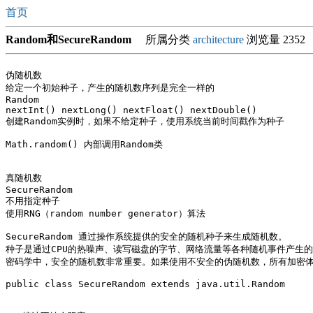
首页
Random和SecureRandom
所属分类
architecture
浏览量 2352
伪随机数  

给定一个初始种子，产生的随机数序列是完全一样的

Random 

nextInt() nextLong() nextFloat() nextDouble()

创建Random实例时，如果不给定种子，使用系统当前时间戳作为种子

Math.random() 内部调用Random类

真随机数

SecureRandom

不用指定种子

使用RNG（random number generator）算法

SecureRandom 通过操作系统提供的安全的随机种子来生成随机数。

种子是通过CPU的热噪声、读写磁盘的字节、网络流量等各种随机事件产生的“
密码学中，安全的随机数非常重要。如果使用不安全的伪随机数，所有加密体
public class SecureRandom extends java.util.Random
