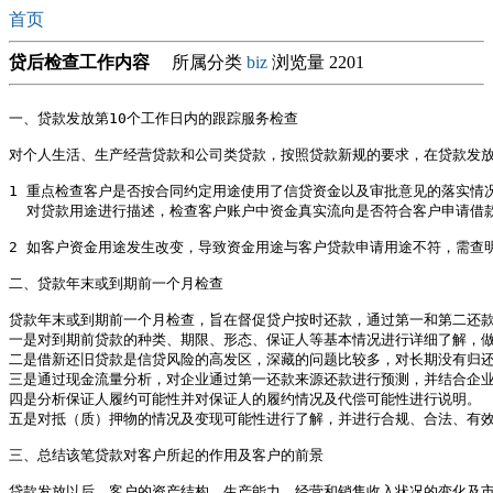
首页
贷后检查工作内容
所属分类
biz
浏览量 2201
一、贷款发放第10个工作日内的跟踪服务检查

对个人生活、生产经营贷款和公司类贷款，按照贷款新规的要求，在贷款发放
1 重点检查客户是否按合同约定用途使用了信贷资金以及审批意见的落实情况
  对贷款用途进行描述，检查客户账户中资金真实流向是否符合客户申请借款
2 如客户资金用途发生改变，导致资金用途与客户贷款申请用途不符，需查明
二、贷款年末或到期前一个月检查

贷款年末或到期前一个月检查，旨在督促贷户按时还款，通过第一和第二还款
一是对到期前贷款的种类、期限、形态、保证人等基本情况进行详细了解，做
二是借新还旧贷款是信贷风险的高发区，深藏的问题比较多，对长期没有归还
三是通过现金流量分析，对企业通过第一还款来源还款进行预测，并结合企业
四是分析保证人履约可能性并对保证人的履约情况及代偿可能性进行说明。

五是对抵（质）押物的情况及变现可能性进行了解，并进行合规、合法、有效
三、总结该笔贷款对客户所起的作用及客户的前景

贷款发放以后，客户的资产结构、生产能力、经营和销售收入状况的变化及市