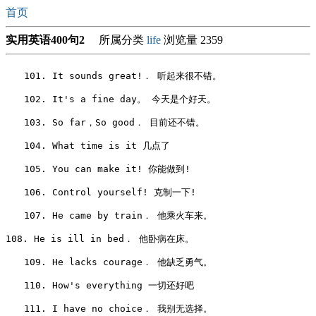
首页
实用英语400句2
所属分类
life
浏览量 2359
　　101. It sounds great!． 听起来很不错。

　　102. It's a fine day。 今天是个好天。

　　103. So far，So good． 目前还不错。

　　104. What time is it 几点了

　　105. You can make it! 你能做到!

　　106. Control yourself! 克制一下!

　　107. He came by train． 他乘火车来。

108. He is ill in bed． 他卧病在床。

　　109. He lacks courage． 他缺乏勇气。

　　110. How's everything 一切还好吧

　　111. I have no choice． 我别无选择。
