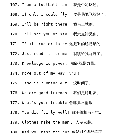
　　167. I am a football fan． 我是个足球迷。

　　168. If only I could fly． 要是我能飞就好了。

　　169. I'll be right there． 我马上就到。

　　170. I'll see you at six． 我六点钟见你。

　　171. IS it true or false 这是对的还是错的

　　172. Just read it for me． 就读给我听好了。

　　173. Knowledge is power． 知识就是力量。

　　174. Move out of my way! 让开!

　　175. Time is running out． 没时间了。

　　176. We are good friends． 我们是好朋友。

　　177. What's your trouble 你哪儿不舒服

　　178. You did fairly well! 你干得相当不错1

　　179. Clothes make the man． 人要衣装。

　　180. Did you miss the bus 你错过公共汽车了
