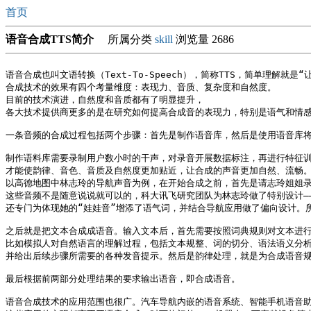
首页
语音合成TTS简介
所属分类
skill
浏览量 2686
语音合成也叫文语转换（Text-To-Speech），简称TTS，简单理解就是“
合成技术的效果有四个考量维度：表现力、音质、复杂度和自然度。

目前的技术演进，自然度和音质都有了明显提升，

各大技术提供商更多的是在研究如何提高合成音的表现力，特别是语气和情感
一条音频的合成过程包括两个步骤：首先是制作语音库，然后是使用语音库将
制作语料库需要录制用户数小时的干声，对录音开展数据标注，再进行特征训
才能使韵律、音色、音质及自然度更加贴近，让合成的声音更加自然、流畅。
以高德地图中林志玲的导航声音为例，在开始合成之前，首先是请志玲姐姐录
这些音频不是随意说说就可以的，科大讯飞研究团队为林志玲做了特别设计—
还专门为体现她的“娃娃音”增添了语气词，并结合导航应用做了偏向设计。所
之后就是把文本合成成语音。输入文本后，首先需要按照词典规则对文本进行
比如模拟人对自然语言的理解过程，包括文本规整、词的切分、语法语义分析
并给出后续步骤所需要的各种发音提示。然后是韵律处理，就是为合成语音规
最后根据前两部分处理结果的要求输出语音，即合成语音。

语音合成技术的应用范围也很广。汽车导航内嵌的语音系统、智能手机语音助