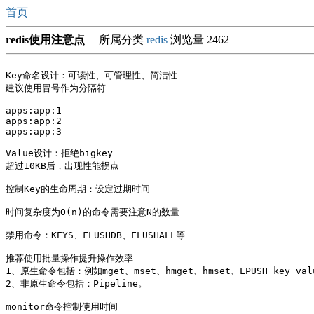
首页
redis使用注意点
所属分类
redis
浏览量 2462
Key命名设计：可读性、可管理性、简洁性

建议使用冒号作为分隔符

apps:app:1

apps:app:2

apps:app:3

Value设计：拒绝bigkey

超过10KB后，出现性能拐点

控制Key的生命周期：设定过期时间

时间复杂度为O(n)的命令需要注意N的数量

禁用命令：KEYS、FLUSHDB、FLUSHALL等

推荐使用批量操作提升操作效率

1、原生命令包括：例如mget、mset、hmget、hmset、LPUSH key val
2、非原生命令包括：Pipeline。

monitor命令控制使用时间
