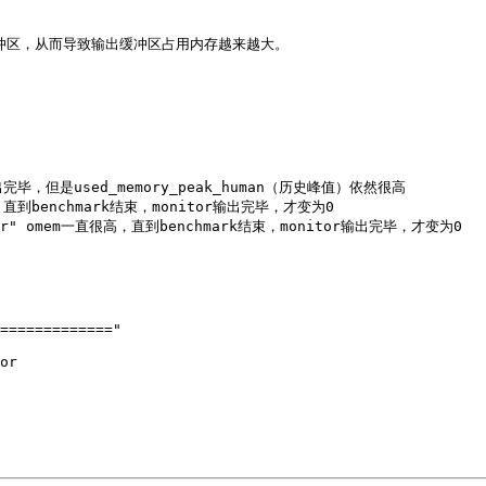
冲区，从而导致输出缓冲区占用内存越来越大。

出完毕，但是used_memory_peak_human（历史峰值）依然很高 

增加，直到benchmark结束，monitor输出完毕，才变为0 

monitor" omem一直很高，直到benchmark结束，monitor输出完毕，才变为0 

============="  

or  
