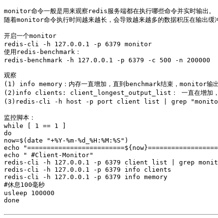
monitor命令一般是用来观察redis服务端都在执行哪些命令并实时输出。

随着monitor命令执行时间越来越长，会导致越来越多的数据积压在输出缓
开启一个monitor

redis-cli -h 127.0.0.1 -p 6379 monitor  

使用redis-benchmark：

redis-benchmark -h 127.0.0.1 -p 6379 -c 500 -n 200000  

观察

(1) info memory：内存一直增加，直到benchmark结束，monitor输
(2)info clients: client_longest_output_list： 一直在
(3)redis-cli -h host -p port client list | grep "
监控脚本：

while [ 1 == 1 ]  

do  

now=$(date "+%Y-%m-%d_%H:%M:%S")  

echo "=========================${now}==================
echo " #Client-Monitor"  

redis-cli -h 127.0.0.1 -p 6379 client list | grep monit
redis-cli -h 127.0.0.1 -p 6379 info clients  

redis-cli -h 127.0.0.1 -p 6379 info memory  

#休息100毫秒  

usleep 100000  
