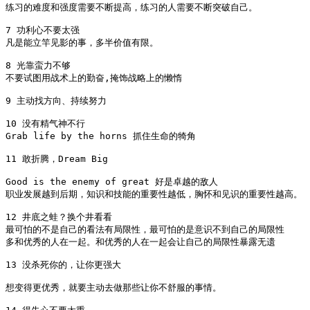
练习的难度和强度需要不断提高，练习的人需要不断突破自己。

7 功利心不要太强

凡是能立竿见影的事，多半价值有限。

8 光靠蛮力不够

不要试图用战术上的勤奋,掩饰战略上的懒惰

9 主动找方向、持续努力

10 没有精气神不行

Grab life by the horns 抓住生命的犄角

11 敢折腾，Dream Big

Good is the enemy of great 好是卓越的敌人

职业发展越到后期，知识和技能的重要性越低，胸怀和见识的重要性越高。

12 井底之蛙？换个井看看

最可怕的不是自己的看法有局限性，最可怕的是意识不到自己的局限性 

多和优秀的人在一起。和优秀的人在一起会让自己的局限性暴露无遗 

13 没杀死你的，让你更强大

想变得更优秀，就要主动去做那些让你不舒服的事情。
