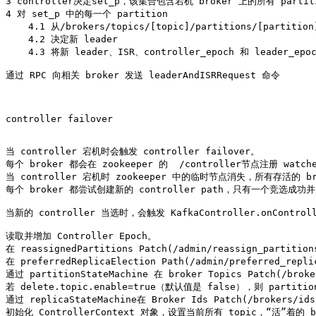
3 controller决定set_p，该集合包含宕机 broker 上的所有 partiti
4 对 set_p 中的每一个 partition 

    4.1 从/brokers/topics/[topic]/partitions/[partitio
    4.2 决定新 leader 

    4.3 将新 leader、ISR、controller_epoch 和 leader_ep
通过 RPC 向相关 broker 发送 leaderAndISRRequest 命令

controller failover

当 controller 宕机时会触发 controller failover。

每个 broker 都会在 zookeeper 的  /controller节点注册 watche
当 controller 宕机时 zookeeper 中的临时节点消失，所有存活的 br
每个 broker 都尝试创建新的 controller path，只有一个竞选成功并当
当新的 controller 当选时，会触发 KafkaController.onControlle
读取并增加 Controller Epoch。

在 reassignedPartitions Patch(/admin/reassign_partitio
在 preferredReplicaElection Path(/admin/preferred_repl
通过 partitionStateMachine 在 broker Topics Patch(/brok
若 delete.topic.enable=true（默认值是 false），则 partitionS
通过 replicaStateMachine在 Broker Ids Patch(/brokers/id
初始化 ControllerContext 对象，设置当前所有 topic，“活”着的 br